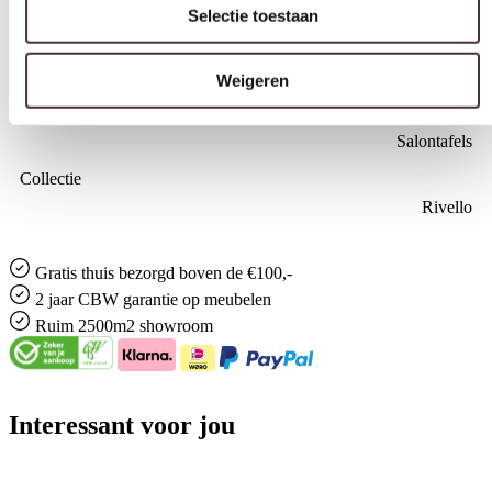
Nee (handgrepen en/of poten nog monteren)
Weigeren
Geadviseerd onderhoudsmiddel
Matt Polish Care Kit
Categorie
Salontafels
Collectie
Rivello
Gratis
thuis bezorgd boven de €100,-
2 jaar CBW
garantie
op meubelen
Ruim
2500m2 showroom
Interessant voor jou