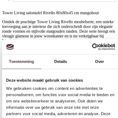
Tower Living salontafel Rivello 80x80x45 cm mangohout
Ontdek de prachtige Tower Living Rivello meubelserie, een unieke
toevoeging aan je interieur die zich onderscheidt door zijn elegante
ronde vormen en stijlvolle matgouden randen. Deze serie brengt een
vleugje glamour in jouw woonkamer en is nu verkrijgbaar bij
Meubelcity.
Toestemming
Details
Over
€
509,00
In winkelwagen
Deze website maakt gebruik van cookies
Productinformatie
We gebruiken cookies om content en advertenties te
personaliseren, om functies voor social media te bieden en
om ons websiteverkeer te analyseren. Ook delen we
informatie over uw gebruik van onze site met onze
partners voor social media, adverteren en analyse. Deze
partners kunnen deze gegevens combineren met andere
Specificaties
informatie die u aan ze heeft verstrekt of die ze hebben