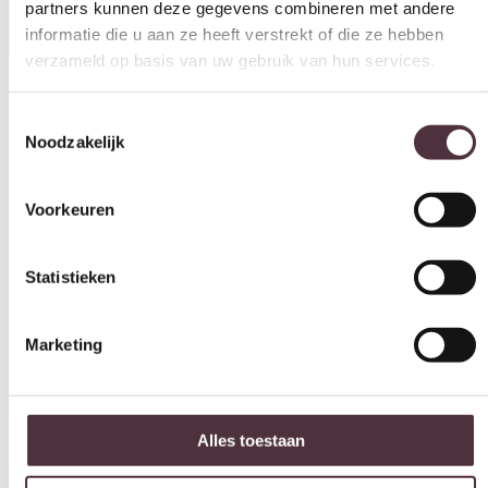
verzameld op basis van uw gebruik van hun services.
Toestemmingsselectie
Breedte (cm)
Noodzakelijk
80 cm
Diepte (cm)
Voorkeuren
80 cm
Hoogte (cm)
Statistieken
45 cm
Materiaal
Marketing
Mangohout
Kleur
Zwart
Alles toestaan
Merk
Tower Living
Selectie toestaan
Gemonteerd geleverd