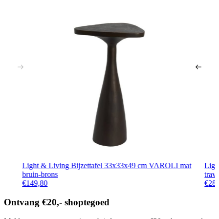
Light & Living Bijzettafel 33x33x49 cm VAROLI mat
Ligh
bruin-brons
trav
€
149,80
€
28
Ontvang €20,- shoptegoed