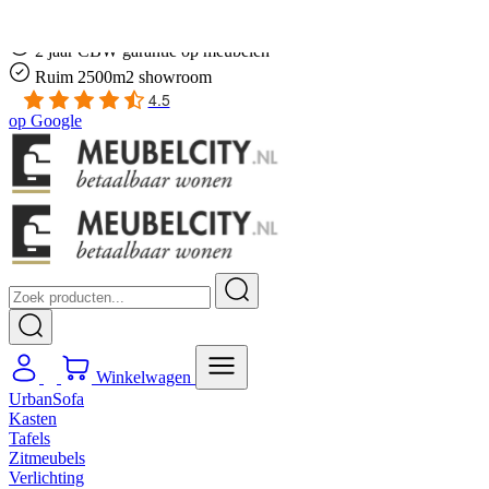
Gratis
thuis bezorgd boven de €100,-
2 jaar CBW
garantie
op meubelen
Ruim
2500m2 showroom
4.5
op
Google
Winkelwagen
UrbanSofa
Kasten
Tafels
Zitmeubels
Verlichting