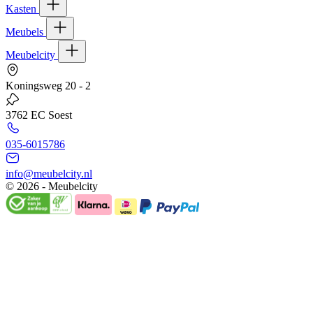
Kasten
Meubels
Meubelcity
Koningsweg 20 - 2
3762 EC Soest
035-6015786
info@meubelcity.nl
© 2026 - Meubelcity
Gratis shoptegoed ontvangen?
Schrijf u hier in voor onze nieuwsbrief en ontvang €20,- shoptegoed o
E-mailadres