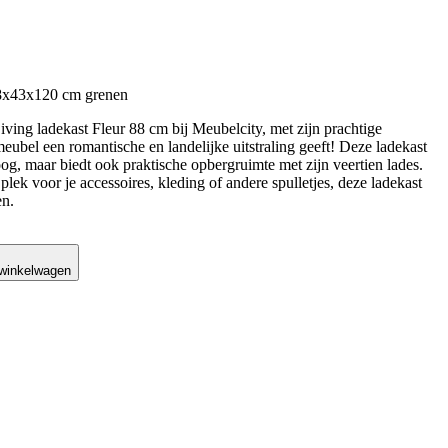
88x43x120 cm grenen
ing ladekast Fleur 88 cm bij Meubelcity, met zijn prachtige
meubel een romantische en landelijke uitstraling geeft! Deze ladekast
 oog, maar biedt ook praktische opbergruimte met zijn veertien lades.
plek voor je accessoires, kleding of andere spulletjes, deze ladekast
en.
 winkelwagen