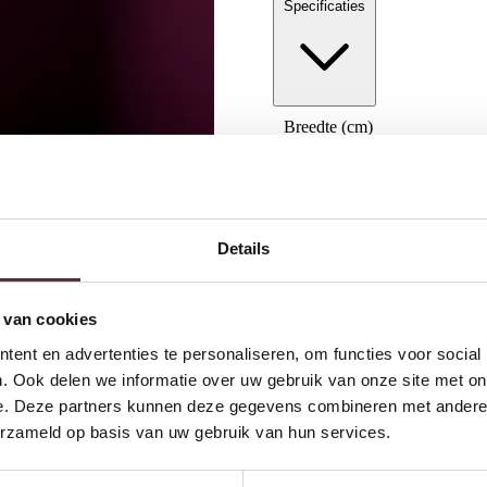
Specificaties
Breedte (cm)
Diepte (cm)
Hoogte (cm)
Materiaal
Details
Kleur
 van cookies
Merk
ent en advertenties te personaliseren, om functies voor social
Gemonteerd geleverd
. Ook delen we informatie over uw gebruik van onze site met on
Geadviseerd onderhoudsmidd
e. Deze partners kunnen deze gegevens combineren met andere i
erzameld op basis van uw gebruik van hun services.
Categorie