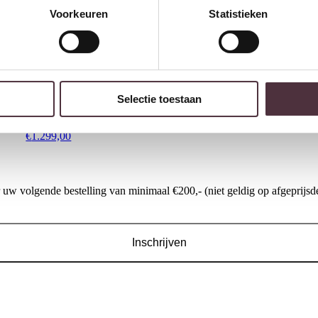
Gratis
thuis bezorgd boven 
Voorkeuren
Statistieken
2 jaar CBW
garantie
op me
Ruim
2500m2 showroom
Nijwie Dutch Industries Tampere
Starfurn Dressoir Solana |
boekenkast 120 met 2 deuren en
| Naturel
Selectie toestaan
6 open vakken, Intense Black –
€
999,00
Oak Collection
€
1.299,00
w volgende bestelling van minimaal €200,- (niet geldig op afgeprijsde
Inschrijven