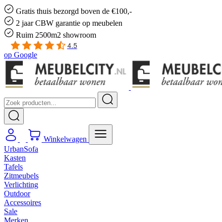
Gratis
thuis bezorgd boven de €100,-
2 jaar CBW
garantie
op meubelen
Ruim
2500m2 showroom
4.5
op
Google
Winkelwagen
UrbanSofa
Kasten
Tafels
Zitmeubels
Verlichting
Outdoor
Accessoires
Sale
Merken