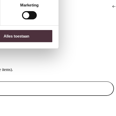
de €100,-
Marketing
ubelen
 210 cm
Livingfurn tv meubel Lausanne
Livingfurn dressoir Sa
170cm
Brown 170 cm
Alles toestaan
€
999,00
€
999,00
 items).