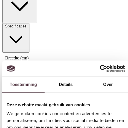
Specificaties
Breedte (cm)
Toestemming
Details
Over
56 cm
Diepte (cm)
43 cm
Deze website maakt gebruik van cookies
We gebruiken cookies om content en advertenties te
Hoogte (cm)
personaliseren, om functies voor social media te bieden en
73 cm
om ons websiteverkeer te analyseren. Ook delen we
Materiaal
informatie over uw gebruik van onze site met onze
Grenenhout
partners voor social media, adverteren en analyse. Deze
partners kunnen deze gegevens combineren met andere
Kleur