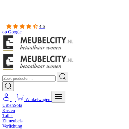
Gratis
thuis bezorgd boven de €100,-
2 jaar CBW
garantie
op meubelen
Ruim
2500m2 showroom
4.5
op
Google
Winkelwagen
UrbanSofa
Kasten
Tafels
Zitmeubels
Verlichting