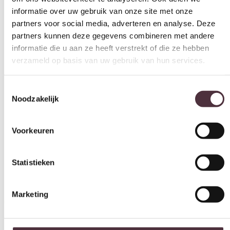
informatie die u aan ze heeft verstrekt of die ze hebben
wit
verzameld op basis van uw gebruik van hun services.
Merk
Tower Living
Toestemmingsselectie
Gemonteerd geleverd
Noodzakelijk
Ja
Geadviseerd onderhoudsmiddel
Voorkeuren
Matt Polish Care Kit
Categorie
Statistieken
Ladekasten
Marketing
Gratis
thuis bezorgd boven de €100,-
2 jaar CBW
garantie
op meubelen
Ruim
2500m2 showroom
Alles toestaan