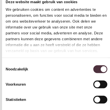
45 cm
om ons websiteverkeer te analyseren. Ook delen we
informatie over uw gebruik van onze site met onze
Armhoogte (cm)
partners voor social media, adverteren en analyse. Deze
65 cm
partners kunnen deze gegevens combineren met andere
Merk
informatie die u aan ze heeft verstrekt of die ze hebben
Tower Living
verzameld op basis van uw gebruik van hun services.
Armleuningen
Ja
Toestemmingsselectie
Noodzakelijk
Gemonteerd geleverd
Nee (handgrepen en/of poten nog monteren)
Voorkeuren
Gratis
thuis bezorgd boven de €100,-
2 jaar CBW
garantie
op meubelen
Statistieken
Ruim
2500m2 showroom
Marketing