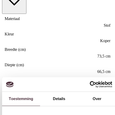
Materiaal
Stof
Kleur
Koper
Breedte (cm)
73,5 cm
Diepte (cm)
66,5 cm
Hoogte (cm)
Toestemming
Details
Over
79,5 cm
Zitdiepte (cm)
Deze website maakt gebruik van cookies
53 cm
We gebruiken cookies om content en advertenties te
Zithoogte (cm)
personaliseren, om functies voor social media te bieden en