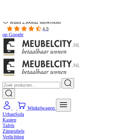
Gratis
thuis bezorgd boven de €100,-
2 jaar CBW
garantie
op meubelen
Ruim
2500m2 showroom
4.5
op
Google
Winkelwagen
UrbanSofa
Kasten
Tafels
Zitmeubels
Verlichting