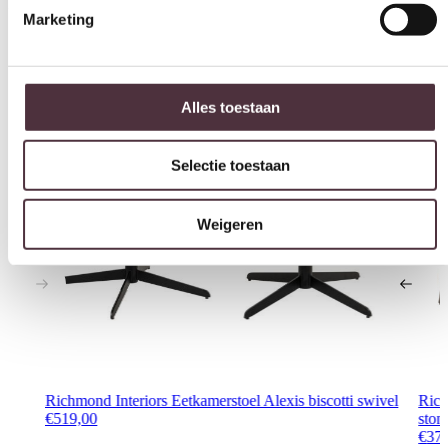
Interessant voor jou
Alles toestaan
Selectie toestaan
Weigeren
Richmond Interiors Eetkamerstoel Alexis biscotti swivel
Rich
€
519,00
stone
€
37