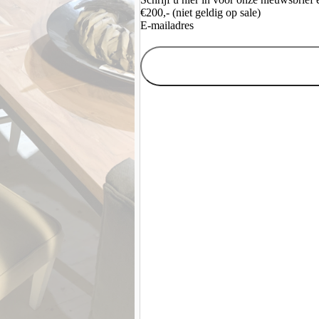
€200,- (niet geldig op sale)
E-mailadres