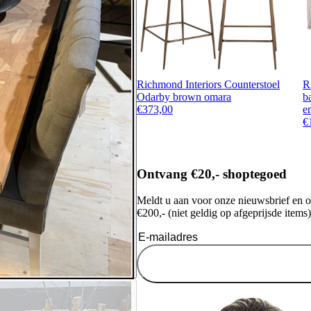
Richmond Interiors Counterstoel
R
Odarby brown omara
b
€
373,00
e
€
Ontvang €20,- shoptegoed
Meldt u aan voor onze nieuwsbrief en 
€200,- (niet geldig op afgeprijsde items)