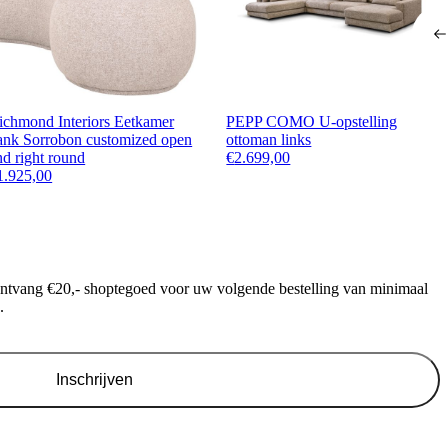
ichmond Interiors Eetkamer
PEPP COMO U-opstelling
ank Sorrobon customized open
ottoman links
nd right round
€
2.699,00
1.925,00
ontvang €20,- shoptegoed voor uw volgende bestelling van minimaal
.
Inschrijven