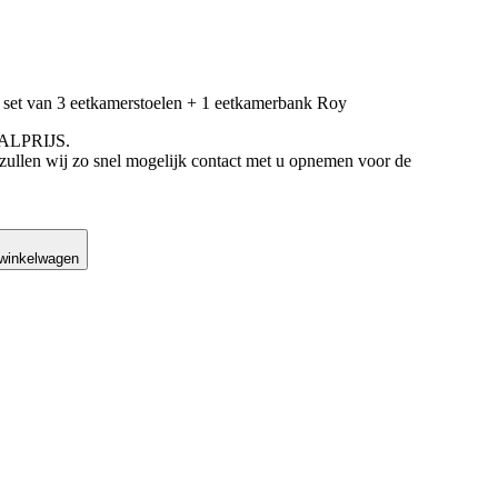
 van 3 eetkamerstoelen + 1 eetkamerbank Roy
AALPRIJS.
 zullen wij zo snel mogelijk contact met u opnemen voor de
s was: €1.999,00.
s is: €599,00.
 winkelwagen