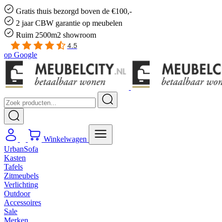
Gratis
thuis bezorgd boven de €100,-
2 jaar CBW
garantie
op meubelen
Ruim
2500m2 showroom
4.5
op
Google
Winkelwagen
UrbanSofa
Kasten
Tafels
Zitmeubels
Verlichting
Outdoor
Accessoires
Sale
Merken