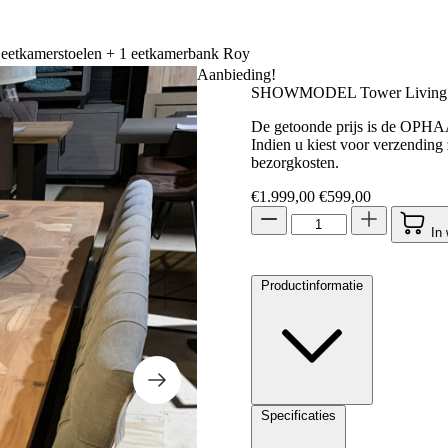
tkamerstoelen + 1 eetkamerbank Roy
Aanbieding!
SHOWMODEL Tower Living set
De getoonde prijs is de OPH
Indien u kiest voor verzending
bezorgkosten.
Oorspronkelijke prij
Huidige prij
€
1.999,00
€
599,00
In
Productinformatie
Specificaties