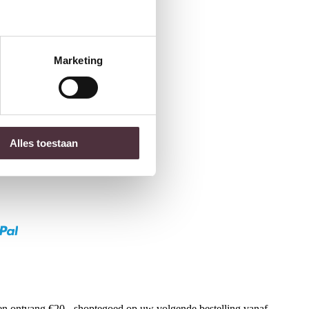
Marketing
Alles toestaan
f en ontvang €20,- shoptegoed op uw volgende bestelling vanaf