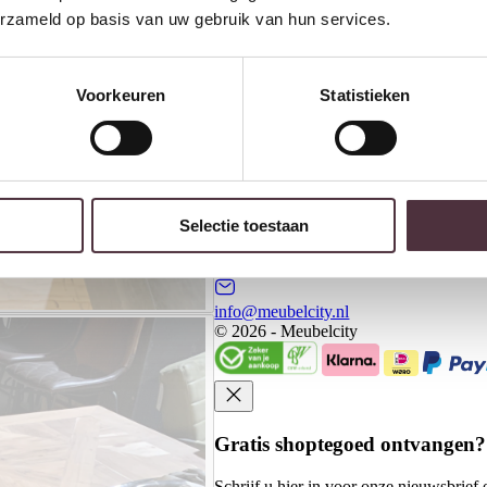
erzameld op basis van uw gebruik van hun services.
Banken
Kasten
Meubels
Voorkeuren
Statistieken
Meubelcity
Koningsweg 20 - 2
3762 EC Soest
Selectie toestaan
035-6015786
info@meubelcity.nl
© 2026 - Meubelcity
Gratis shoptegoed ontvangen?
Schrijf u hier in voor onze nieuwsbrie