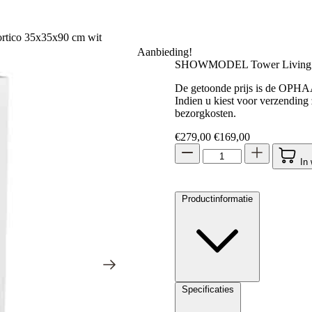
tico 35x35x90 cm wit
Aanbieding!
SHOWMODEL Tower Living pla
De getoonde prijs is de OPH
Indien u kiest voor verzending
bezorgkosten.
Oorspronkelijke prijs 
Huidige prijs 
€
279,00
€
169,00
In
Productinformatie
Specificaties