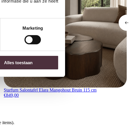
nformatie die u aan ze heeft
Marketing
Alles toestaan
Starfurn Salontafel Elara Mangohout Bruin 115 cm
€
849,00
 items).