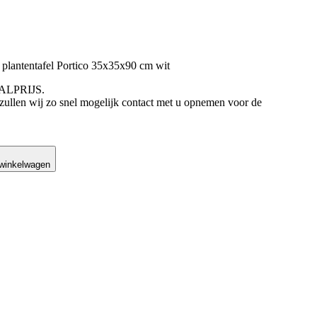
ntentafel Portico 35x35x90 cm wit
AALPRIJS.
 zullen wij zo snel mogelijk contact met u opnemen voor de
was: €279,00.
is: €169,00.
 winkelwagen