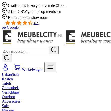
Gratis
thuis bezorgd boven de €100,-
2 jaar CBW
garantie
op meubelen
Ruim
2500m2 showroom
4.5
op
Google
Winkelwagen
UrbanSofa
Kasten
Tafels
Zitmeubels
Verlichting
Outdoor
Accessoires
Sale
Merken