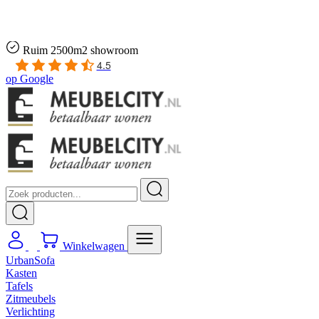
Gratis
thuis bezorgd boven de €100,-
2 jaar CBW
garantie
op meubelen
Ruim
2500m2 showroom
4.5
op
Google
Winkelwagen
UrbanSofa
Kasten
Tafels
Zitmeubels
Verlichting