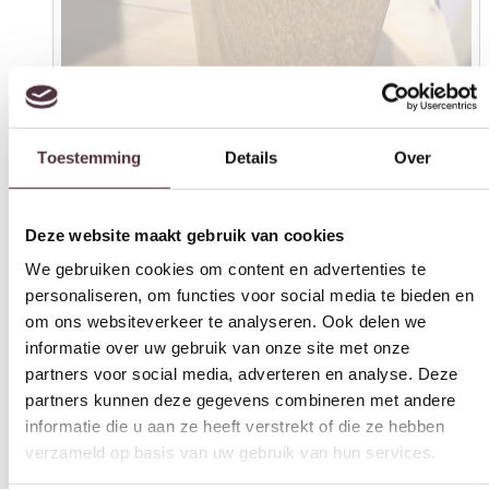
Toestemming
Details
Over
Deze website maakt gebruik van cookies
We gebruiken cookies om content en advertenties te
personaliseren, om functies voor social media te bieden en
om ons websiteverkeer te analyseren. Ook delen we
informatie over uw gebruik van onze site met onze
partners voor social media, adverteren en analyse. Deze
partners kunnen deze gegevens combineren met andere
informatie die u aan ze heeft verstrekt of die ze hebben
SHOWMODEL Tower Living bijzettafel Veenendaal met onderblad
teak
verzameld op basis van uw gebruik van hun services.
De getoonde prijs is de OPHAALPRIJS.
Indien u kiest voor verzending zullen wij zo snel mogelijk contact
Toestemmingsselectie
met u opnemen voor de bezorgkosten.
Noodzakelijk