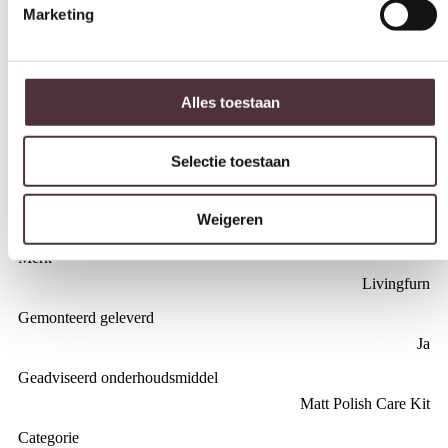
Diepte (cm)
85 cm
Alles toestaan
Hoogte (cm)
44 cm
Selectie toestaan
Kleur
Zwart
Weigeren
Materiaal
Mangohout
Merk
Livingfurn
Gemonteerd geleverd
Ja
Geadviseerd onderhoudsmiddel
Matt Polish Care Kit
Categorie