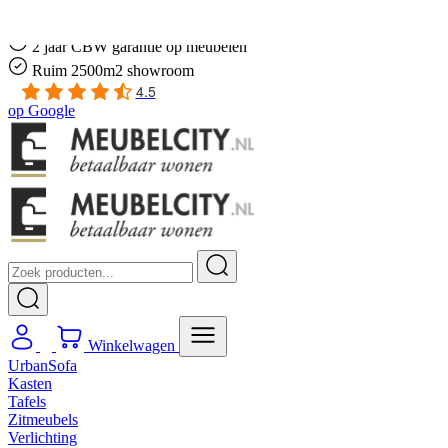
Gratis
thuis bezorgd boven de €100,-
2 jaar CBW
garantie
op meubelen
Ruim
2500m2 showroom
4.5
op
Google
Winkelwagen
UrbanSofa
Kasten
Tafels
Zitmeubels
Verlichting