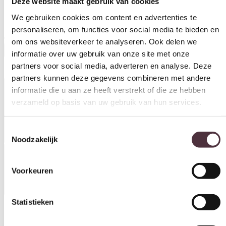
personaliseren, om functies voor social media te bieden en
om ons websiteverkeer te analyseren. Ook delen we
Livingfurn salontafel Brix Evan Norris 85 cm
informatie over uw gebruik van onze site met onze
€
249,00
partners voor social media, adverteren en analyse. Deze
partners kunnen deze gegevens combineren met andere
In winkelwagen
informatie die u aan ze heeft verstrekt of die ze hebben
verzameld op basis van uw gebruik van hun services.
Productinformatie
Toestemmingsselectie
Noodzakelijk
Voorkeuren
Specificaties
Statistieken
Breedte (cm)
Marketing
85 cm