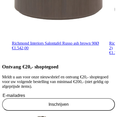
Richmond Interiors Salontafel Russo ash brown 90Ø
Rich
€
1.542,00
2)
€
1.2
Ontvang €20,- shoptegoed
Meldt u aan voor onze nieuwsbrief en ontvang €20,- shoptegoed
voor uw volgende bestelling van minimaal €200,- (niet geldig op
afgeprijsde items).
Inschrijven