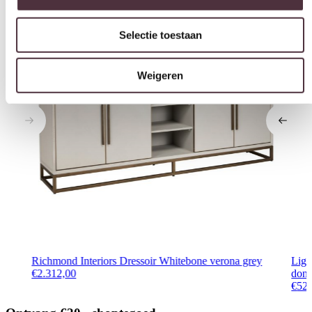
Weigeren
Richmond Interiors Dressoir Whitebone verona grey
Ligh
€
2.312,00
donk
€
52