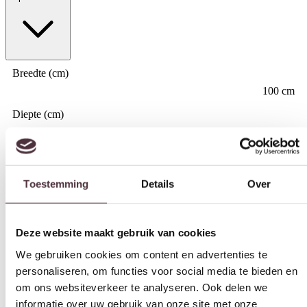
Breedte (cm)
100 cm
Diepte (cm)
Toestemming
Details
Over
35 cm
Hoogte (cm)
180 cm
Deze website maakt gebruik van cookies
Kleur
We gebruiken cookies om content en advertenties te
Naturel
personaliseren, om functies voor social media te bieden en
om ons websiteverkeer te analyseren. Ook delen we
Materiaal
informatie over uw gebruik van onze site met onze
Mangohout
partners voor social media, adverteren en analyse. Deze
Merk
partners kunnen deze gegevens combineren met andere
Livingfurn
informatie die u aan ze heeft verstrekt of die ze hebben