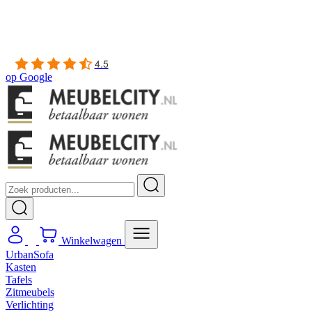
Gratis
thuis bezorgd boven de €100,-
2 jaar CBW
garantie
op meubelen
Ruim
2500m2 showroom
4.5
op
Google
Winkelwagen
UrbanSofa
Kasten
Tafels
Zitmeubels
Verlichting