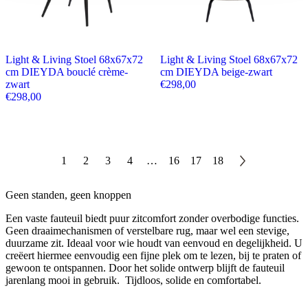
Light & Living Stoel 68x67x72
Light & Living Stoel 68x67x72
cm DIEYDA bouclé crème-
cm DIEYDA beige-zwart
zwart
€
298,00
€
298,00
1
2
3
4
…
16
17
18
Geen standen, geen knoppen
Een vaste fauteuil biedt puur zitcomfort zonder overbodige functies.
Geen draaimechanismen of verstelbare rug, maar wel een stevige,
duurzame zit. Ideaal voor wie houdt van eenvoud en degelijkheid. U
creëert hiermee eenvoudig een fijne plek om te lezen, bij te praten of
gewoon te ontspannen. Door het solide ontwerp blijft de fauteuil
jarenlang mooi in gebruik. Tijdloos, solide en comfortabel.