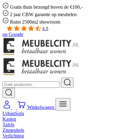
Gratis
thuis bezorgd boven de €100,-
2 jaar CBW
garantie
op meubelen
Ruim
2500m2 showroom
4.5
op
Google
Winkelwagen
UrbanSofa
Kasten
Tafels
Zitmeubels
Verlichting