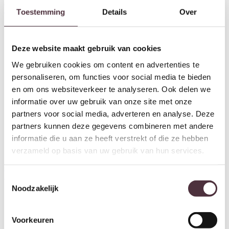
cm KAMOVA licht bruin
cm KAMOVA zand-crème
Toestemming
Details
Over
€
569,80
€
569,80
Deze website maakt gebruik van cookies
We gebruiken cookies om content en advertenties te
personaliseren, om functies voor social media te bieden
en om ons websiteverkeer te analyseren. Ook delen we
informatie over uw gebruik van onze site met onze
partners voor social media, adverteren en analyse. Deze
partners kunnen deze gegevens combineren met andere
informatie die u aan ze heeft verstrekt of die ze hebben
verzameld op basis van uw gebruik van hun services.
Light & Living Stoel 65x65x78
Light & Living Stoel 65x65x78
cm KAMOVA crème
cm KAMOVA beige
Toestemmingsselectie
€
569,80
€
569,80
Noodzakelijk
Voorkeuren