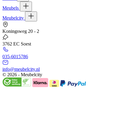
Meubels
Meubelcity
Koningsweg 20 - 2
3762 EC Soest
035-6015786
info@meubelcity.nl
© 2026 - Meubelcity
Gratis shoptegoed ontvangen?
Schrijf u hier in voor onze nieuwsbrief en ontvang €20,- shoptegoed
op uw volgende bestelling vanaf €200,- (niet geldig op sale)
E-mailadres