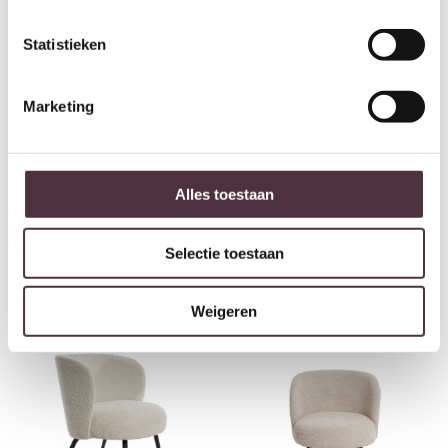
Statistieken
Marketing
Light & Living Stoel 68x67x72
Light & Living Stoel 68x67x72
Alles toestaan
cm DIEYDA terra+crème-mat
cm DIEYDA bruin-zwart
zwart
€
298,00
€
318,00
Selectie toestaan
Weigeren