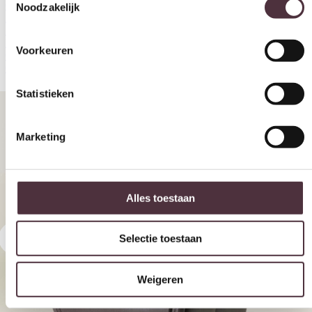
Outdoor
Noodzakelijk
Accessoires
Sale
Merken
Voorkeuren
Collectie
Onze showroom
Assortiment
Fauteuils
Relaxfauteuil Twice PRO TW038N
Statistieken
Marketing
Alles toestaan
Selectie toestaan
Weigeren