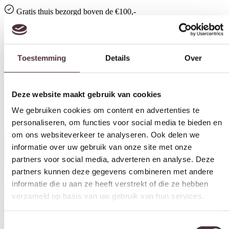
Gratis
thuis bezorgd boven de €100,-
2 jaar CBW
garantie
op meubelen
Ruim
2500m2 showroom
4.5
op
Google
Toestemming
Details
Over
Deze website maakt gebruik van cookies
We gebruiken cookies om content en advertenties te
personaliseren, om functies voor social media te bieden en
om ons websiteverkeer te analyseren. Ook delen we
informatie over uw gebruik van onze site met onze
partners voor social media, adverteren en analyse. Deze
partners kunnen deze gegevens combineren met andere
Winkelwagen
informatie die u aan ze heeft verstrekt of die ze hebben
UrbanSofa
verzameld op basis van uw gebruik van hun services.
Kasten
Tafels
Zitmeubels
Verlichting
Toestemmingsselectie