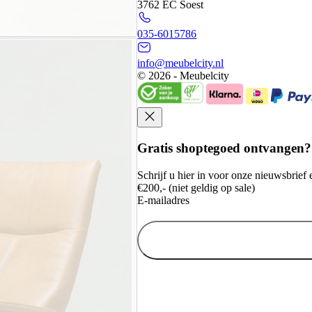
3762 EC Soest
035-6015786
info@meubelcity.nl
© 2026 - Meubelcity
Gratis shoptegoed ontvangen?
Schrijf u hier in voor onze nieuwsbrie
€200,- (niet geldig op sale)
E-mailadres