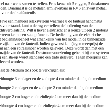
l naar wens samen te stellen. Er is keuze uit 5 ruggen, 5 draaiarmen
den. Daarnaast is de metalen arm leverbaar in RVS en zwart metaal.
 voor de draaifauteuils.
s Five een manueel relaxsysteem waarmee u de fauteuil handmatig
ks voorstaand, kunt u de rug verstellen; de bediening van de
tsverplaatsing. Wilt u liever elektrisch: er is keuze uit een 2 motorig
steem i.c.m. een sta-op functie. De bediening van de elektrische
et bedieningspaneel wat afhankelijk van het model in de binnenzijde
de zijkant van de fauteuil. Indien gewenst kan (tegen meerprijs) de
ng aan een spiraalsnoer worden geleverd. Deze wordt dan met een
nzijde van de fauteuil. De stroomvoorziening gebeurt bij een systeem
j een sta-op wordt standaard een trafo geleverd. Tegen meerprijs kan
eleverd worden.
naast de Medium (M) ook te verkrijgen als:
 zithoogte 3 cm lager en de zitdiepte 4 cm minder dan bij de medium
ithoogte 2 cm lager en de zitdiepte 2 cm minder dan bij de medium
zithoogte 2 cm hoger en de zitdiepte 2 cm meer dan bij de medium
 zithoogte 4 cm hoger en de zitdiepte 4 cm meer dan bij de medium