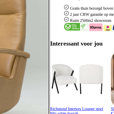
Gratis
thuis bezorgd boven 
2 jaar CBW
garantie
op me
Ruim
2500m2 showroom
Interessant voor jou
Richmond Interiors Lounge stoel
S
Mia white bouclé
€