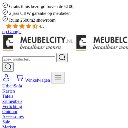
Gratis
thuis bezorgd boven de €100,-
2 jaar CBW
garantie
op meubelen
Ruim
2500m2 showroom
4.5
op
Google
Winkelwagen
UrbanSofa
Kasten
Tafels
Zitmeubels
Verlichting
Outdoor
Accessoires
Sale
Merken