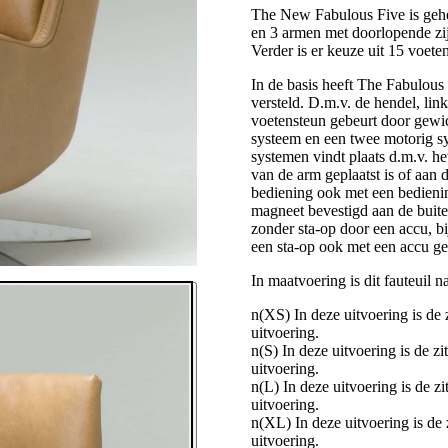
The New Fabulous Five is gehee
en 3 armen met doorlopende zij
Verder is er keuze uit 15 voeten
In de basis heeft The Fabulou
versteld. D.m.v. de hendel, lin
voetensteun gebeurt door gewich
systeem en een twee motorig sy
systemen vindt plaats d.m.v. h
van de arm geplaatst is of aan 
bediening ook met een bedieni
magneet bevestigd aan de buite
zonder sta-op door een accu, bi
een sta-op ook met een accu g
In maatvoering is dit fauteuil 
n(XS) In deze uitvoering is de
uitvoering.
n(S) In deze uitvoering is de z
uitvoering.
n(L) In deze uitvoering is de 
uitvoering.
n(XL) In deze uitvoering is de
uitvoering.