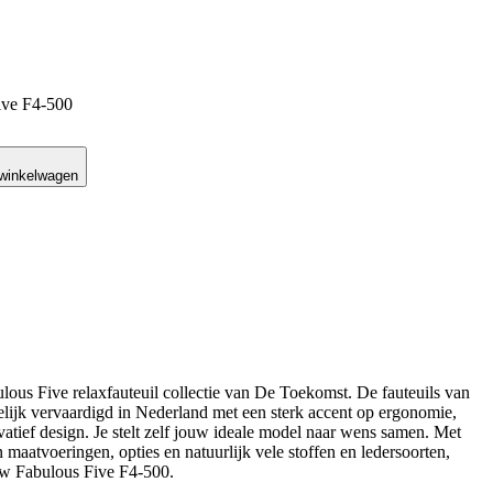
ive F4-500
 winkelwagen
us Five relaxfauteuil collectie van De Toekomst. De fauteuils van
jk vervaardigd in Nederland met een sterk accent op ergonomie,
ovatief design. Je stelt zelf jouw ideale model naar wens samen. Met
 maatvoeringen, opties en natuurlijk vele stoffen en ledersoorten,
ew Fabulous Five F4-500.