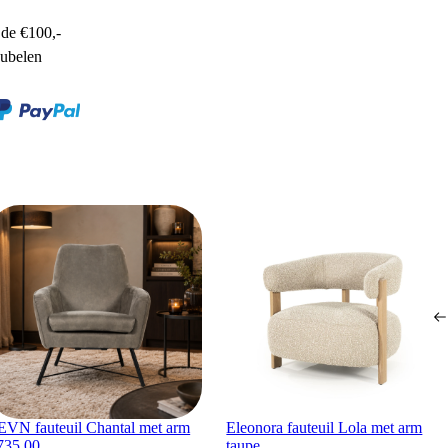
de €100,-
ubelen
EVN fauteuil Chantal met arm
Eleonora fauteuil Lola met arm
735,00
taupe