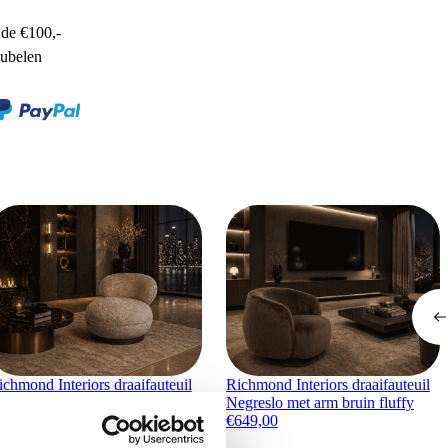
de €100,-
ubelen
ichmond Interiors draaifauteuil
Richmond Interiors draaifauteuil
ace sand
Negreslo met arm bruin fluffy
788,00
€
649,00