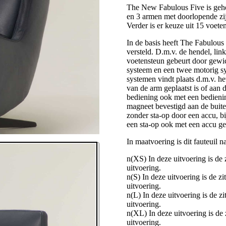
The New Fabulous Five is gehee
en 3 armen met doorlopende zij
Verder is er keuze uit 15 voeten
In de basis heeft The Fabulou
versteld. D.m.v. de hendel, lin
voetensteun gebeurt door gewich
systeem en een twee motorig sy
systemen vindt plaats d.m.v. h
van de arm geplaatst is of aan 
bediening ook met een bedieni
magneet bevestigd aan de buite
zonder sta-op door een accu, bi
een sta-op ook met een accu g
In maatvoering is dit fauteuil 
n(XS) In deze uitvoering is de
uitvoering.
n(S) In deze uitvoering is de z
uitvoering.
n(L) In deze uitvoering is de 
uitvoering.
n(XL) In deze uitvoering is de
uitvoering.