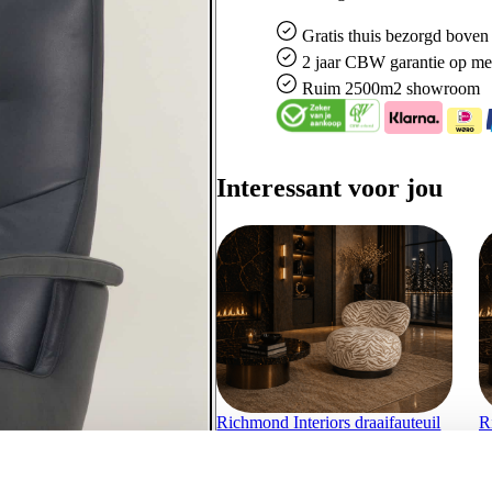
Gratis
thuis bezorgd boven 
2 jaar CBW
garantie
op me
Ruim
2500m2 showroom
Interessant voor jou
Richmond Interiors draaifauteuil
R
Jace beige
J
€
788,00
€