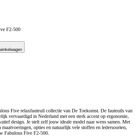
ive F2-500
 winkelwagen
us Five relaxfauteuil collectie van De Toekomst. De fauteuils van
jk vervaardigd in Nederland met een sterk accent op ergonomie,
ovatief design. Je stelt zelf jouw ideale model naar wens samen. Met
 maatvoeringen, opties en natuurlijk vele stoffen en ledersoorten,
ew Fabulous Five F2-500.