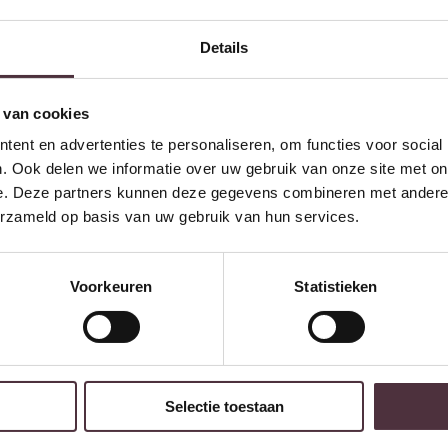
Details
Ontvang €20,- shoptegoed
Meldt u aan voor onze nieuwsbrief en 
€200,- (niet geldig op afgeprijsde items)
 van cookies
ent en advertenties te personaliseren, om functies voor social
. Ook delen we informatie over uw gebruik van onze site met on
e. Deze partners kunnen deze gegevens combineren met andere i
erzameld op basis van uw gebruik van hun services.
Voorkeuren
Statistieken
Selectie toestaan