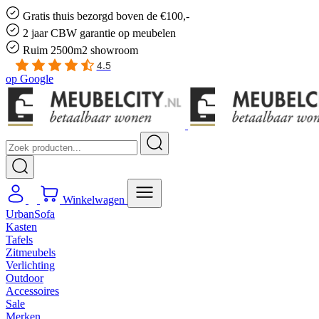
Gratis
thuis bezorgd boven de €100,-
2 jaar CBW
garantie
op meubelen
Ruim
2500m2 showroom
4.5
op
Google
Winkelwagen
UrbanSofa
Kasten
Tafels
Zitmeubels
Verlichting
Outdoor
Accessoires
Sale
Merken