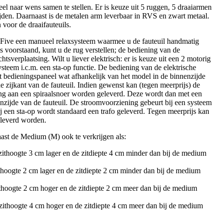
l naar wens samen te stellen. Er is keuze uit 5 ruggen, 5 draaiarmen
den. Daarnaast is de metalen arm leverbaar in RVS en zwart metaal.
 voor de draaifauteuils.
s Five een manueel relaxsysteem waarmee u de fauteuil handmatig
ks voorstaand, kunt u de rug verstellen; de bediening van de
tsverplaatsing. Wilt u liever elektrisch: er is keuze uit een 2 motorig
steem i.c.m. een sta-op functie. De bediening van de elektrische
et bedieningspaneel wat afhankelijk van het model in de binnenzijde
de zijkant van de fauteuil. Indien gewenst kan (tegen meerprijs) de
ng aan een spiraalsnoer worden geleverd. Deze wordt dan met een
nzijde van de fauteuil. De stroomvoorziening gebeurt bij een systeem
j een sta-op wordt standaard een trafo geleverd. Tegen meerprijs kan
eleverd worden.
naast de Medium (M) ook te verkrijgen als:
 zithoogte 3 cm lager en de zitdiepte 4 cm minder dan bij de medium
ithoogte 2 cm lager en de zitdiepte 2 cm minder dan bij de medium
zithoogte 2 cm hoger en de zitdiepte 2 cm meer dan bij de medium
 zithoogte 4 cm hoger en de zitdiepte 4 cm meer dan bij de medium