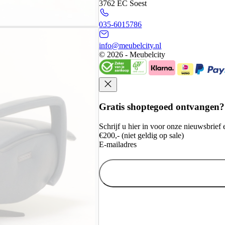
3762 EC Soest
035-6015786
info@meubelcity.nl
© 2026 - Meubelcity
Gratis shoptegoed ontvangen?
Schrijf u hier in voor onze nieuwsbrie
€200,- (niet geldig op sale)
E-mailadres