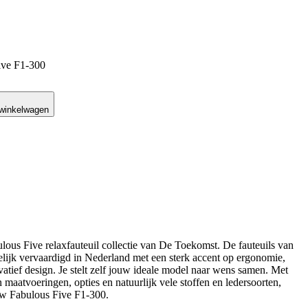
ive F1-300
 winkelwagen
us Five relaxfauteuil collectie van De Toekomst. De fauteuils van
jk vervaardigd in Nederland met een sterk accent op ergonomie,
ovatief design. Je stelt zelf jouw ideale model naar wens samen. Met
 maatvoeringen, opties en natuurlijk vele stoffen en ledersoorten,
ew Fabulous Five F1-300.