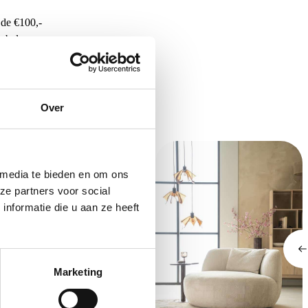
de €100,-
ubelen
Over
 media te bieden en om ons
ze partners voor social
nformatie die u aan ze heeft
Marketing
EVN fauteuil Marissa met arm
557,00