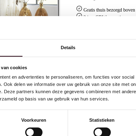
Gratis
thuis bezorgd boven 
2 jaar CBW
garantie
op me
Ruim
2500m2 showroom
Details
Interessant voor jou
 van cookies
ent en advertenties te personaliseren, om functies voor social
. Ook delen we informatie over uw gebruik van onze site met on
e. Deze partners kunnen deze gegevens combineren met andere i
erzameld op basis van uw gebruik van hun services.
Tower Living Vilar Fauteuil –
fabric Amazon 8 brown
€
399,00
Voorkeuren
Statistieken
S
€