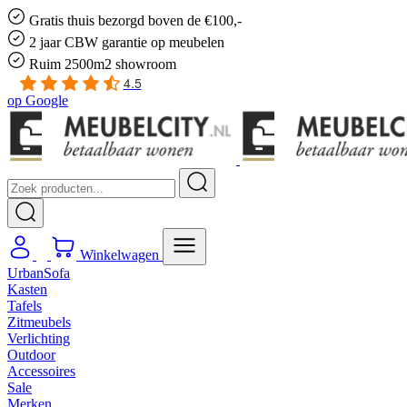
Gratis
thuis bezorgd boven de €100,-
2 jaar CBW
garantie
op meubelen
Ruim
2500m2 showroom
4.5
op
Google
Winkelwagen
UrbanSofa
Kasten
Tafels
Zitmeubels
Verlichting
Outdoor
Accessoires
Sale
Merken