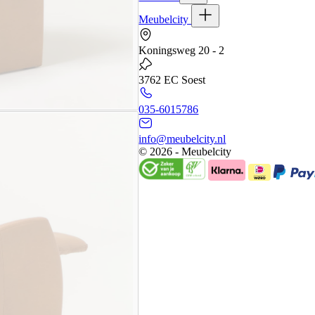
Meubelcity
Koningsweg 20 - 2
3762 EC Soest
035-6015786
info@meubelcity.nl
© 2026 - Meubelcity
Gratis shoptegoed ontvangen?
Schrijf u hier in voor onze nieuwsbrie
€200,- (niet geldig op sale)
E-mailadres