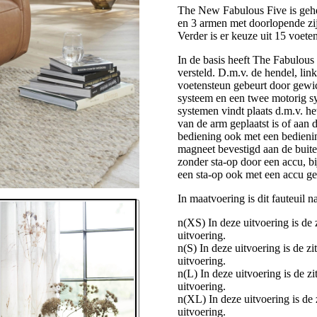
The New Fabulous Five is gehee
en 3 armen met doorlopende zij
Verder is er keuze uit 15 voeten
In de basis heeft The Fabulou
versteld. D.m.v. de hendel, lin
voetensteun gebeurt door gewich
systeem en een twee motorig sy
systemen vindt plaats d.m.v. h
van de arm geplaatst is of aan 
bediening ook met een bedieni
magneet bevestigd aan de buite
zonder sta-op door een accu, bi
een sta-op ook met een accu g
In maatvoering is dit fauteuil 
n(XS) In deze uitvoering is de
uitvoering.
n(S) In deze uitvoering is de z
uitvoering.
n(L) In deze uitvoering is de 
uitvoering.
n(XL) In deze uitvoering is de
uitvoering.