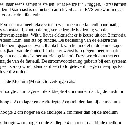
l naar wens samen te stellen. Er is keuze uit 5 ruggen, 5 draaiarmen
den. Daarnaast is de metalen arm leverbaar in RVS en zwart metaal.
 voor de draaifauteuils.
s Five een manueel relaxsysteem waarmee u de fauteuil handmatig
ks voorstaand, kunt u de rug verstellen; de bediening van de
tsverplaatsing. Wilt u liever elektrisch: er is keuze uit een 2 motorig
steem i.c.m. een sta-op functie. De bediening van de elektrische
et bedieningspaneel wat afhankelijk van het model in de binnenzijde
de zijkant van de fauteuil. Indien gewenst kan (tegen meerprijs) de
ng aan een spiraalsnoer worden geleverd. Deze wordt dan met een
nzijde van de fauteuil. De stroomvoorziening gebeurt bij een systeem
j een sta-op wordt standaard een trafo geleverd. Tegen meerprijs kan
eleverd worden.
naast de Medium (M) ook te verkrijgen als:
 zithoogte 3 cm lager en de zitdiepte 4 cm minder dan bij de medium
ithoogte 2 cm lager en de zitdiepte 2 cm minder dan bij de medium
zithoogte 2 cm hoger en de zitdiepte 2 cm meer dan bij de medium
 zithoogte 4 cm hoger en de zitdiepte 4 cm meer dan bij de medium