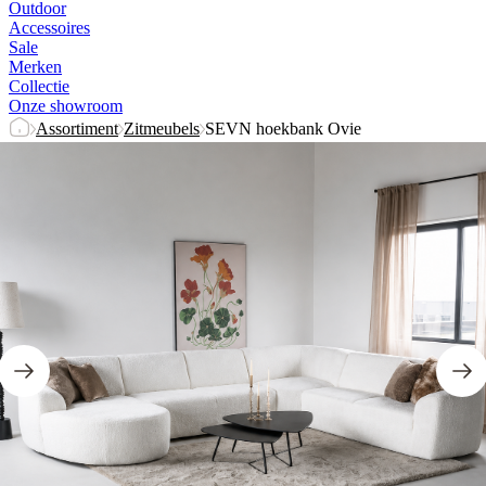
Outdoor
Accessoires
Sale
Merken
Collectie
Onze showroom
Assortiment
Zitmeubels
SEVN hoekbank Ovie