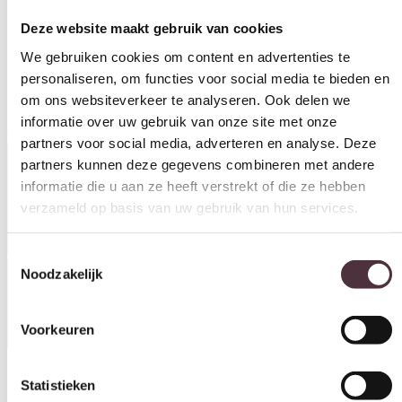
Deze website maakt gebruik van cookies
We gebruiken cookies om content en advertenties te
personaliseren, om functies voor social media te bieden en
SEVN hoekbank Ovie
om ons websiteverkeer te analyseren. Ook delen we
informatie over uw gebruik van onze site met onze
Levertijd: 8-12 weken.
partners voor social media, adverteren en analyse. Deze
€
2.585,00
partners kunnen deze gegevens combineren met andere
Productinformatie
informatie die u aan ze heeft verstrekt of die ze hebben
verzameld op basis van uw gebruik van hun services.
Toestemmingsselectie
Noodzakelijk
Specificaties
Voorkeuren
Statistieken
Materiaal
Leer, Stof