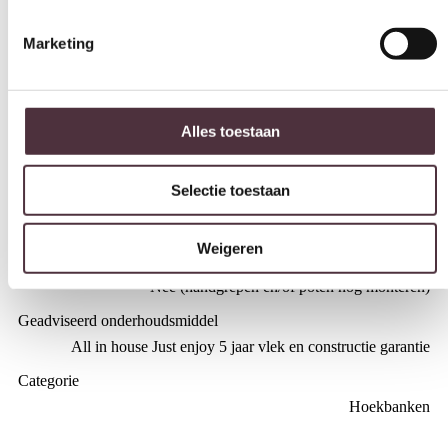
Marketing
Zithoogte (cm)
45 cm
Zitdiepte (cm)
Alles toestaan
57 cm
Leuninghoogte arm (cm)
Selectie toestaan
n.n.b.
Merk
Weigeren
SEVN
Gemonteerd geleverd
Nee (handgrepen en/of poten nog monteren)
Geadviseerd onderhoudsmiddel
All in house Just enjoy 5 jaar vlek en constructie garantie
Categorie
Hoekbanken