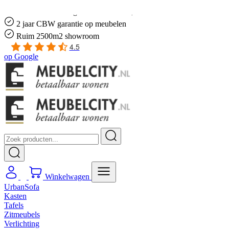
Gratis
thuis bezorgd boven de €100,-
2 jaar CBW
garantie
op meubelen
Ruim
2500m2 showroom
4.5
op
Google
Winkelwagen
UrbanSofa
Kasten
Tafels
Zitmeubels
Verlichting