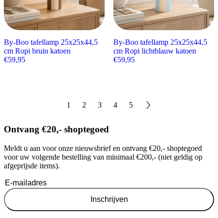
By-Boo tafellamp 25x25x44,5
By-Boo tafellamp 25x25x44,5
cm Ropi bruin katoen
cm Ropi lichtblauw katoen
€
59,95
€
59,95
1
2
3
4
5
Ontvang €20,- shoptegoed
Meldt u aan voor onze nieuwsbrief en ontvang €20,- shoptegoed
voor uw volgende bestelling van minimaal €200,- (niet geldig op
afgeprijsde items).
Inschrijven