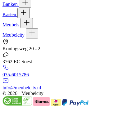
Banken
Kasten
Meubels
Meubelcity
Koningsweg 20 - 2
3762 EC Soest
035-6015786
info@meubelcity.nl
© 2026 - Meubelcity
Gratis shoptegoed ontvangen?
Schrijf u hier in voor onze nieuwsbrief en ontvang €20,- shoptegoed