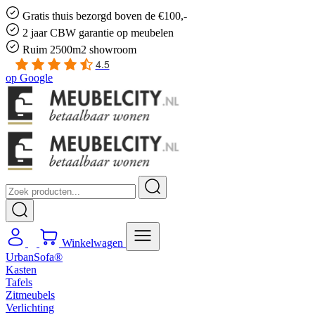
Gratis
thuis bezorgd boven de €100,-
2 jaar CBW
garantie
op meubelen
Ruim
2500m2 showroom
4.5
op
Google
Winkelwagen
UrbanSofa®
Kasten
Tafels
Zitmeubels
Verlichting