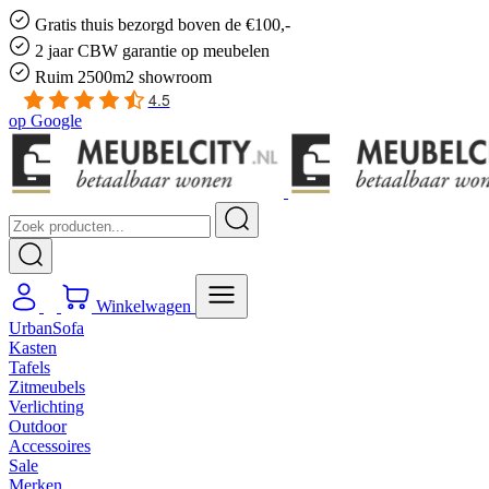
Gratis
thuis bezorgd boven de €100,-
2 jaar CBW
garantie
op meubelen
Ruim
2500m2 showroom
4.5
op
Google
Winkelwagen
UrbanSofa
Kasten
Tafels
Zitmeubels
Verlichting
Outdoor
Accessoires
Sale
Merken