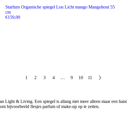
Starfurn Organische spiegel Lou Licht mango Mangohout 55
cm
€
159,00
1
2
3
4
…
9
10
11
an Light & Living. Een spiegel is allang niet meer alleen maar een han
h om bijvoorbeeld flesjes parfum of make-up op te zetten.