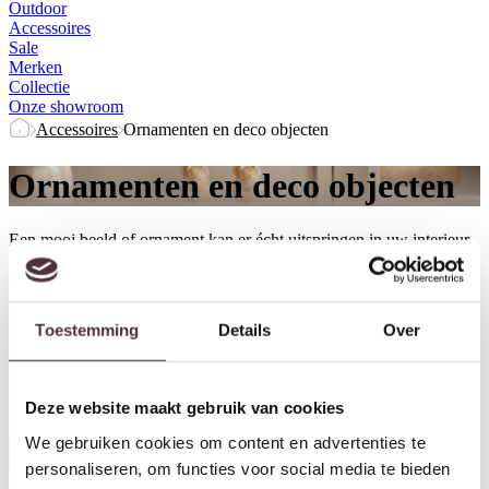
Outdoor
Accessoires
Sale
Merken
Collectie
Onze showroom
Accessoires
Ornamenten en deco objecten
Ornamenten en deco objecten
Een mooi beeld of ornament kan er écht uitspringen in uw interieur.
Leuk op een plank, kast, vensterbank of zelfs om op de grond te
zetten. Er is veel mogelijk!
Toestemming
Details
Over
Merk
Kleur
Breedte (cm)
Diepte (cm)
Herstel filters
Deze website maakt gebruik van cookies
We gebruiken cookies om content en advertenties te
Alle filters
personaliseren, om functies voor social media te bieden