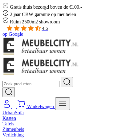
Gratis
thuis bezorgd boven de €100,-
2 jaar CBW
garantie
op meubelen
Ruim
2500m2 showroom
4.5
op
Google
Winkelwagen
UrbanSofa
Kasten
Tafels
Zitmeubels
Verlichting