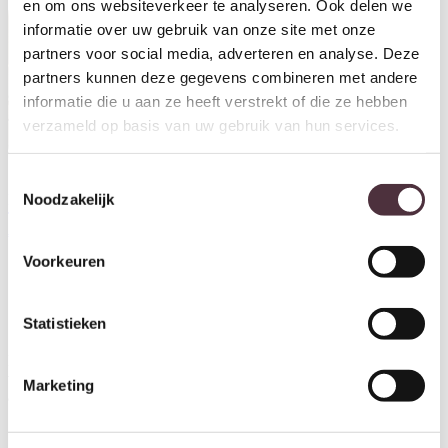
en om ons websiteverkeer te analyseren. Ook delen we
informatie over uw gebruik van onze site met onze
partners voor social media, adverteren en analyse. Deze
partners kunnen deze gegevens combineren met andere
informatie die u aan ze heeft verstrekt of die ze hebben
verzameld op basis van uw gebruik van hun services.
Toestemmingsselectie
Richmond Interiors deco object
Noodzakelijk
Ted champagne
€
95,00
Voorkeuren
Ontvang €20,- shoptegoed
Statistieken
Meldt u aan voor onze nieuwsbrief en ontvang €20,- shoptegoed
voor uw volgende bestelling van minimaal €200,- (niet geldig op
Marketing
afgeprijsde items).