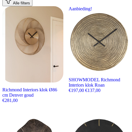
Alle filters
Aanbieding!
SHOWMODEL Richmond
Interiors klok Roan
Richmond Interiors klok Ø86
Oorspronkelijke prijs wa
Huidige prijs is:
€
197,00
€
137,00
cm Denver goud
€
281,00