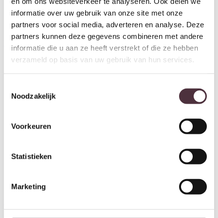
en om ons websiteverkeer te analyseren. Ook delen we
informatie over uw gebruik van onze site met onze
partners voor social media, adverteren en analyse. Deze
Richmond Interiors Klok Zane
Richmond Interiors Klok Mace
partners kunnen deze gegevens combineren met andere
gold
gold
€
239,00
€
239,00
informatie die u aan ze heeft verstrekt of die ze hebben
verzameld op basis van uw gebruik van hun services.
Toestemmingsselectie
Noodzakelijk
Voorkeuren
Statistieken
Marketing
Richmond Interiors Klok Chasin
Richmond Interiors Klok
gold
Audrey gold
€
289,00
€
283,00