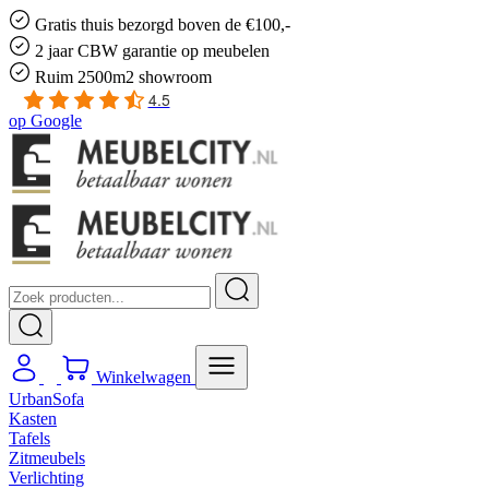
Gratis
thuis bezorgd boven de €100,-
2 jaar CBW
garantie
op meubelen
Ruim
2500m2 showroom
4.5
op
Google
Winkelwagen
UrbanSofa
Kasten
Tafels
Zitmeubels
Verlichting