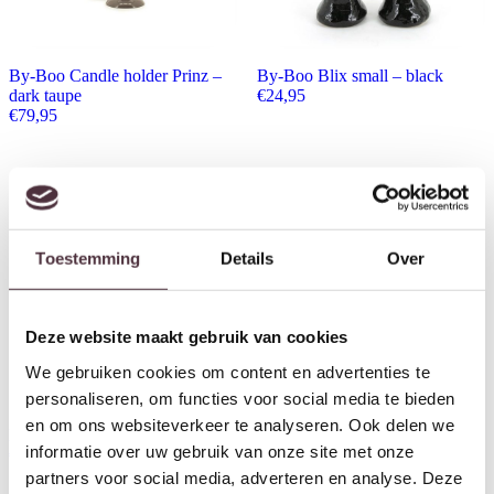
By-Boo Candle holder Prinz –
By-Boo Blix small – black
dark taupe
€
24,95
€
79,95
Toestemming
Details
Over
Deze website maakt gebruik van cookies
We gebruiken cookies om content en advertenties te
personaliseren, om functies voor social media te bieden
en om ons websiteverkeer te analyseren. Ook delen we
By-Boo Torch small – green
By-Boo Arc small – black
informatie over uw gebruik van onze site met onze
€
34,95
€
54,95
partners voor social media, adverteren en analyse. Deze