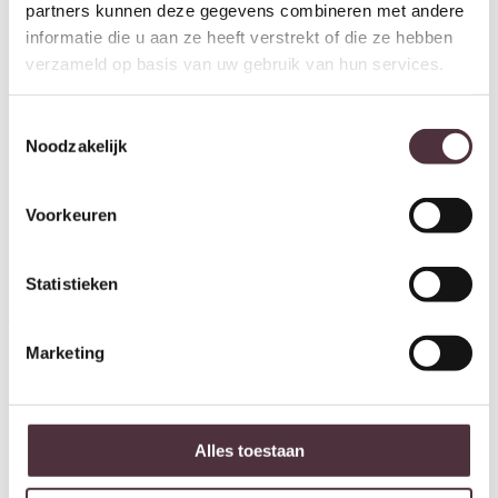
partners kunnen deze gegevens combineren met andere
informatie die u aan ze heeft verstrekt of die ze hebben
verzameld op basis van uw gebruik van hun services.
Toestemmingsselectie
Noodzakelijk
Voorkeuren
Richmond Interiors Kandelaar
Richmond Interiors Kandelaar
Statistieken
Juana beige large
Juana beige small
€
102,00
€
80,00
Marketing
Alles toestaan