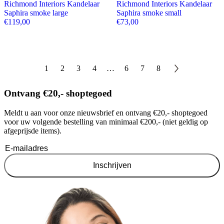
Richmond Interiors Kandelaar
Richmond Interiors Kandelaar
Saphira smoke large
Saphira smoke small
€
119,00
€
73,00
1
2
3
4
…
6
7
8
Ontvang €20,- shoptegoed
Meldt u aan voor onze nieuwsbrief en ontvang €20,- shoptegoed
voor uw volgende bestelling van minimaal €200,- (niet geldig op
afgeprijsde items).
Inschrijven