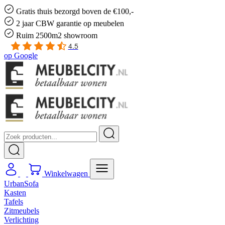
Gratis
thuis bezorgd boven de €100,-
2 jaar CBW
garantie
op meubelen
Ruim
2500m2 showroom
4.5
op
Google
Winkelwagen
UrbanSofa
Kasten
Tafels
Zitmeubels
Verlichting