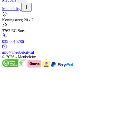
Meubels
Meubelcity
Koningsweg 20 - 2
3762 EC Soest
035-6015786
info@meubelcity.nl
© 2026 - Meubelcity
Gratis shoptegoed ontvangen?
Schrijf u hier in voor onze nieuwsbrief en ontvang €20,- shoptegoed
op uw volgende bestelling vanaf €200,- (niet geldig op sale)
E-mailadres