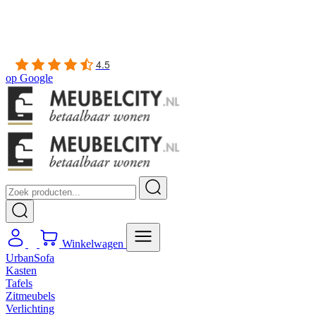
4.5
op
Google
Winkelwagen
UrbanSofa
Kasten
Tafels
Zitmeubels
Verlichting
Outdoor
Accessoires
Sale
Merken
Collectie