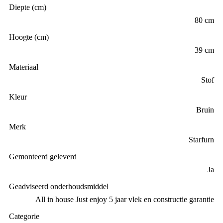
39 cm
Materiaal
Stof
Kleur
Bruin
Merk
Starfurn
Gemonteerd geleverd
Ja
Geadviseerd onderhoudsmiddel
All in house Just enjoy 5 jaar vlek en constructie garantie
Categorie
Hockers
Gratis
thuis bezorgd boven de €100,-