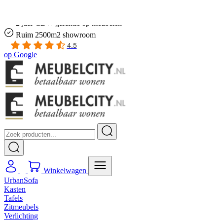
Gratis
thuis bezorgd boven de €100,-
2 jaar CBW
garantie
op meubelen
Ruim
2500m2 showroom
4.5
op
Google
Winkelwagen
UrbanSofa
Kasten
Tafels
Zitmeubels
Verlichting