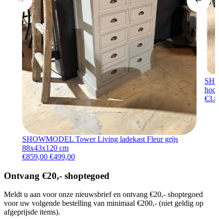
SHO
hock
€
3.8
SHOWMODEL Tower Living ladekast Fleur grijs
88x43x120 cm
Oorspronkelijke prijs was: €859,00.
Huidige prijs is: €499,00.
€
859,00
€
499,00
Ontvang €20,- shoptegoed
Meldt u aan voor onze nieuwsbrief en ontvang €20,- shoptegoed
voor uw volgende bestelling van minimaal €200,- (niet geldig op
afgeprijsde items).