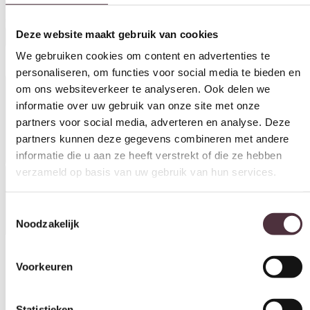
acacia
Oorspronkelijke prijs was: €949,00.
Huidige prijs is: €419,00.
€
949,00
€
419,00
We gebruiken cookies om content en advertenties te
personaliseren, om functies voor social media te bieden en
In winkelwagen
om ons websiteverkeer te analyseren. Ook delen we
informatie over uw gebruik van onze site met onze
Productinformatie
partners voor social media, adverteren en analyse. Deze
partners kunnen deze gegevens combineren met andere
informatie die u aan ze heeft verstrekt of die ze hebben
verzameld op basis van uw gebruik van hun services.
Specificaties
Toestemmingsselectie
Noodzakelijk
Voorkeuren
Categorie
Eettafels
Statistieken
Merk
Bruuts, UrbanSofa