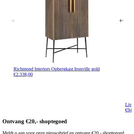
Richmond Interiors Opbergkast Ironville gold
€
2.338,00
Livi
€
94
Ontvang €20,- shoptegoed
Meldt u aan voor onze nieuwsbrief en ontvang €20,- shoptegoed