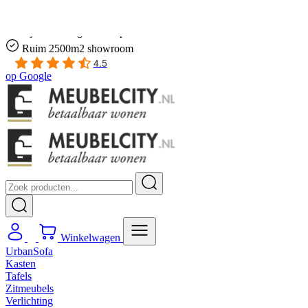
Gratis
thuis bezorgd boven de €100,-
2 jaar CBW
garantie
op meubelen
Ruim
2500m2 showroom
4.5
op
Google
Winkelwagen
UrbanSofa
Kasten
Tafels
Zitmeubels
Verlichting