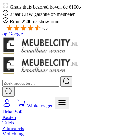
Gratis
thuis bezorgd boven de €100,-
2 jaar CBW
garantie
op meubelen
Ruim
2500m2 showroom
4.5
op
Google
Winkelwagen
UrbanSofa
Kasten
Tafels
Zitmeubels
Verlichting