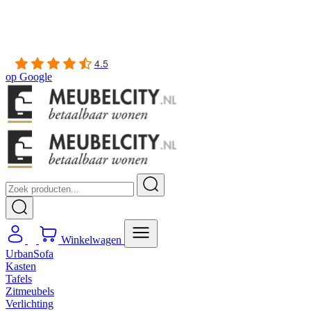
Gratis
thuis bezorgd boven de €100,-
2 jaar CBW
garantie
op meubelen
Ruim
2500m2 showroom
4.5
op
Google
Winkelwagen
UrbanSofa
Kasten
Tafels
Zitmeubels
Verlichting