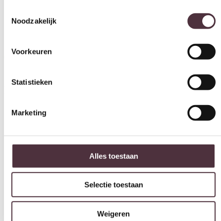
Voorkeuren
Gratis
thuis bezorgd boven de €100,-
2 jaar CBW
garantie
op meubelen
Statistieken
Ruim
2500m2 showroom
Marketing
Interessant voor jou
Alles toestaan
Selectie toestaan
Weigeren