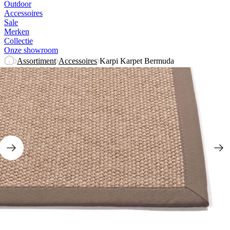
Outdoor
Accessoires
Sale
Merken
Collectie
Onze showroom
Assortiment
Accessoires
Karpi Karpet Bermuda