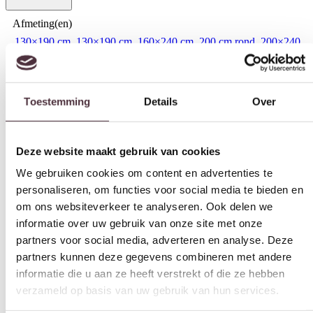
Afmeting(en)
130×190 cm
,
130×190 cm, 160×240 cm, 200 cm rond, 200×240
Toestemming
Details
Over
cm, 200×290 cm, 240 cm rond, 250×350 cm, 300×400 cm,
60×133 cm, 90×160 cm, Afwijkende maat mogelijk op aanvraag
,
160×240 cm
,
200 cm rond
,
200×240 cm
,
200×290 cm
,
240 cm
rond
,
250×350 cm
,
300×400 cm
,
60×133 cm
,
90×160 cm
Deze website maakt gebruik van cookies
Kleur
We gebruiken cookies om content en advertenties te
Bermuda 21
personaliseren, om functies voor social media te bieden en
om ons websiteverkeer te analyseren. Ook delen we
Vorm
informatie over uw gebruik van onze site met onze
Rechthoekig, Rond
partners voor social media, adverteren en analyse. Deze
Soort
partners kunnen deze gegevens combineren met andere
Laagpolig
informatie die u aan ze heeft verstrekt of die ze hebben
verzameld op basis van uw gebruik van hun services.
Materiaal
100 % Sisal
Toestemmingsselectie
Geschikt voor
Noodzakelijk
Binnen