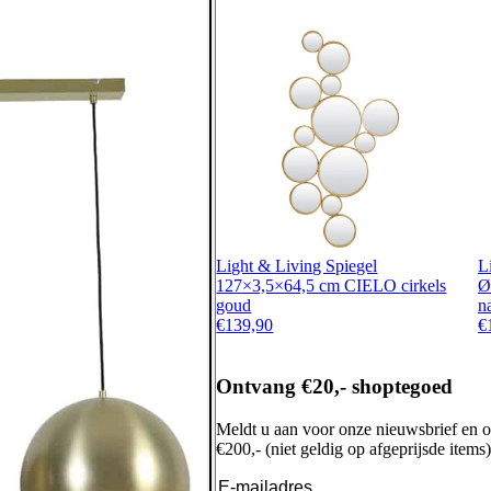
Light & Living Spiegel
L
127×3,5×64,5 cm CIELO cirkels
Ø
goud
na
€
139,90
€
Ontvang €20,- shoptegoed
Meldt u aan voor onze nieuwsbrief en 
€200,- (niet geldig op afgeprijsde items)