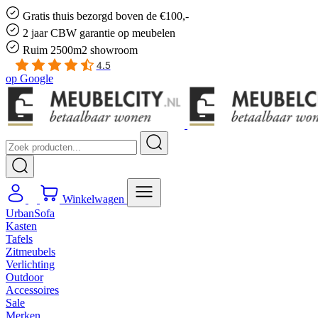
Gratis
thuis bezorgd boven de €100,-
2 jaar CBW
garantie
op meubelen
Ruim
2500m2 showroom
4.5
op
Google
Winkelwagen
UrbanSofa
Kasten
Tafels
Zitmeubels
Verlichting
Outdoor
Accessoires
Sale
Merken