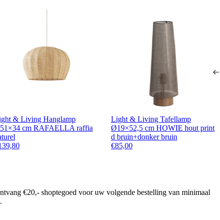
ight & Living Hanglamp
Light & Living Tafellamp
51×34 cm RAFAELLA raffia
Ø19×52,5 cm HOWIE hout print
turel
d bruin+donker bruin
139,80
€
85,00
ontvang €20,- shoptegoed voor uw volgende bestelling van minimaal
.