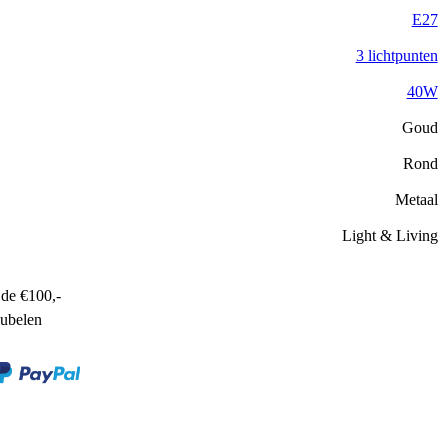
E27
3 lichtpunten
40W
Goud
Rond
Metaal
Light & Living
de €100,-
ubelen