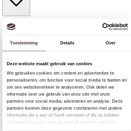
Breedte (cm)
55 cm
Toestemming
Details
Over
Diepte (cm)
55 cm
Deze website maakt gebruik van cookies
Hoogte (cm)
10 cm
We gebruiken cookies om content en advertenties te
personaliseren, om functies voor social media te bieden en
Vorm
om ons websiteverkeer te analyseren. Ook delen we
Rond
informatie over uw gebruik van onze site met onze
Materiaal
partners voor social media, adverteren en analyse. Deze
Mangohout
partners kunnen deze gegevens combineren met andere
informatie die u aan ze heeft verstrekt of die ze hebben
Merk
verzameld op basis van uw gebruik van hun services.
Livingfurn
Categorie
Toestemmingsselectie