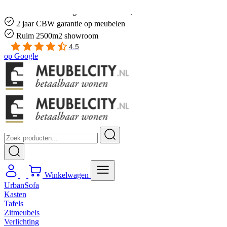
Gratis
thuis bezorgd boven de €100,-
2 jaar CBW
garantie
op meubelen
Ruim
2500m2 showroom
4.5
op
Google
Winkelwagen
UrbanSofa
Kasten
Tafels
Zitmeubels
Verlichting