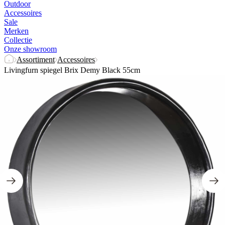
Outdoor
Accessoires
Sale
Merken
Collectie
Onze showroom
Assortiment
Accessoires
Livingfurn spiegel Brix Demy Black 55cm