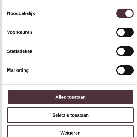
Spiegels
Noodzakelijk
Gratis
thuis bezorgd boven de €100,-
Voorkeuren
2 jaar CBW
garantie
op meubelen
Ruim
2500m2 showroom
Statistieken
Marketing
Interessant voor jou
Alles toestaan
Selectie toestaan
Weigeren