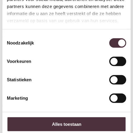
partners kunnen deze gegevens combineren met andere
informatie die u aan ze heeft verstrekt of die ze hebben
verzameld op basis van uw gebruik van hun services.
Starfurn Zwevend tv meubel
Vison Naturel Mangohout 120
cm
Toestemmingsselectie
€
249,00
Noodzakelijk
Voorkeuren
Ontvang €20,- shoptegoed
Meldt u aan voor onze nieuwsbrief en ontvang €20,- shoptegoed
Statistieken
voor uw volgende bestelling van minimaal €200,- (niet geldig op
afgeprijsde items).
Marketing
Inschrijven
Alles toestaan