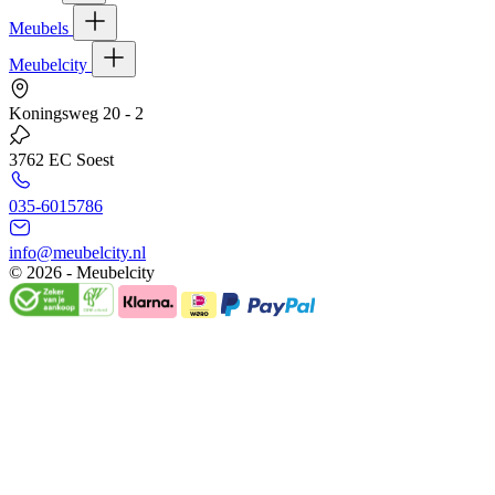
Meubels
Meubelcity
Koningsweg 20 - 2
3762 EC Soest
035-6015786
info@meubelcity.nl
© 2026 - Meubelcity
Gratis shoptegoed ontvangen?
Schrijf u hier in voor onze nieuwsbrief en ontvang €20,- shoptegoed
op uw volgende bestelling vanaf €200,- (niet geldig op sale)
E-mailadres