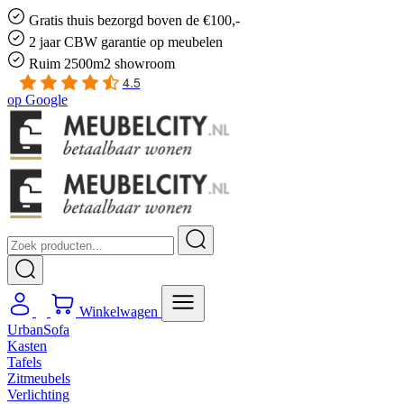
Gratis
thuis bezorgd boven de €100,-
2 jaar CBW
garantie
op meubelen
Ruim
2500m2 showroom
4.5
op
Google
Winkelwagen
UrbanSofa
Kasten
Tafels
Zitmeubels
Verlichting