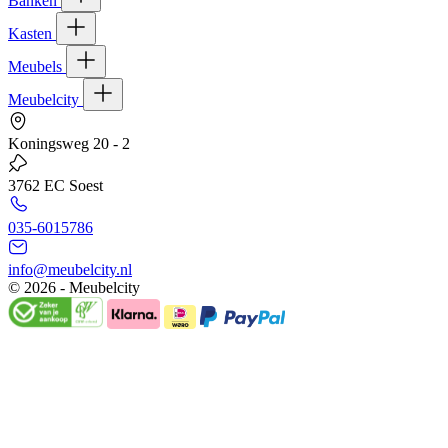
Banken
Kasten
Meubels
Meubelcity
Koningsweg 20 - 2
3762 EC Soest
035-6015786
info@meubelcity.nl
© 2026 - Meubelcity
Gratis shoptegoed ontvangen?
Schrijf u hier in voor onze nieuwsbrief en ontvang €20,- shoptegoed o