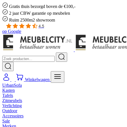
Gratis
thuis bezorgd boven de €100,-
2 jaar CBW
garantie
op meubelen
Ruim
2500m2 showroom
4.5
op
Google
Winkelwagen
UrbanSofa
Kasten
Tafels
Zitmeubels
Verlichting
Outdoor
Accessoires
Sale
Merken