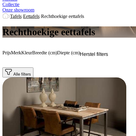
Collectie
Onze showroom
Tafels
Eettafels
Rechthoekige eettafels
Rechthoekige eettafels
Prijs
Merk
Kleur
Breedte (cm)
Diepte (cm)
Herstel filters
Alle filters