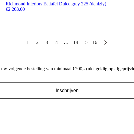
Richmond Interiors Eettafel Dulce grey 225 (denizly)
€
2.203,00
1
2
3
4
…
14
15
16
w volgende bestelling van minimaal €200,- (niet geldig op afgeprijsde
Inschrijven