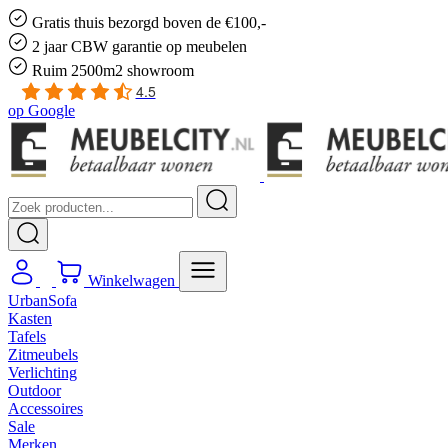
Gratis
thuis bezorgd boven de €100,-
2 jaar CBW
garantie
op meubelen
Ruim
2500m2 showroom
4.5
op
Google
Winkelwagen
UrbanSofa
Kasten
Tafels
Zitmeubels
Verlichting
Outdoor
Accessoires
Sale
Merken