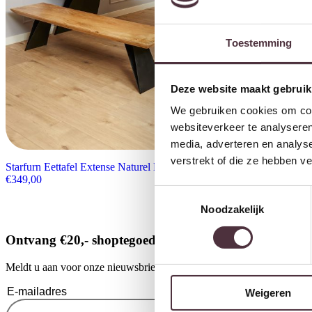
Toestemming
Deze website maakt gebruik
We gebruiken cookies om cont
websiteverkeer te analyseren
media, adverteren en analys
verstrekt of die ze hebben v
Starfurn Eettafel Extense Naturel Mangohout 240 cm
€
349,00
Toestemmingsselectie
Noodzakelijk
Ontvang €20,- shoptegoed
Meldt u aan voor onze nieuwsbrief en ontvang €20,- shoptegoed voor u
Weigeren