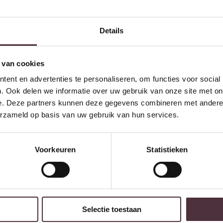
Details
 van cookies
ent en advertenties te personaliseren, om functies voor social
. Ook delen we informatie over uw gebruik van onze site met on
e. Deze partners kunnen deze gegevens combineren met andere i
erzameld op basis van uw gebruik van hun services.
Starfurn Eettafel Extense Naturel Mangohout 200 cm
€
299,00
Voorkeuren
Statistieken
w volgende bestelling van minimaal €200,- (niet geldig op afgeprijsde
Selectie toestaan