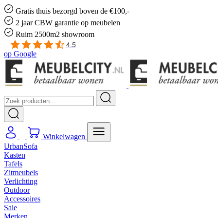
Gratis
thuis bezorgd boven de €100,-
2 jaar CBW
garantie
op meubelen
Ruim
2500m2 showroom
4.5
op
Google
Winkelwagen
UrbanSofa
Kasten
Tafels
Zitmeubels
Verlichting
Outdoor
Accessoires
Sale
Merken