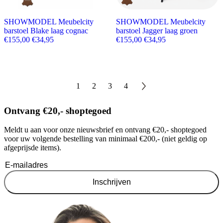
SHOWMODEL Meubelcity
SHOWMODEL Meubelcity
barstoel Blake laag cognac
barstoel Jagger laag groen
Oorspronkelijke prijs was: €155,00.
Huidige prijs is: €34,95.
Oorspronkelijke prijs wa
Huidige prijs is: €
€
155,00
€
34,95
€
155,00
€
34,95
1
2
3
4
Ontvang €20,- shoptegoed
Meldt u aan voor onze nieuwsbrief en ontvang €20,- shoptegoed
voor uw volgende bestelling van minimaal €200,- (niet geldig op
afgeprijsde items).
Inschrijven