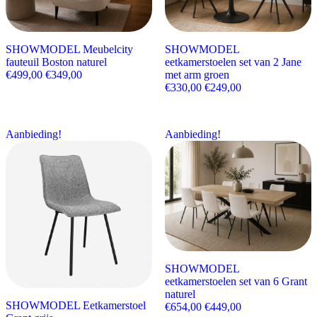
SHOWMODEL Meubelcity
SHOWMODEL
fauteuil Boston naturel
eetkamerstoelen set van 2 Jane
Oorspronkelijke prijs was: €499,00.
Huidige prijs is: €349,00.
€
499,00
€
349,00
met arm groen
Oorspronkelijke prijs wa
Huidige prijs is:
€
330,00
€
249,00
Aanbieding!
Aanbieding!
SHOWMODEL
eetkamerstoelen set van 6 Grant
naturel
SHOWMODEL Eetkamerstoel
Oorspronkelijke prijs wa
Huidige prijs is:
€
654,00
€
449,00