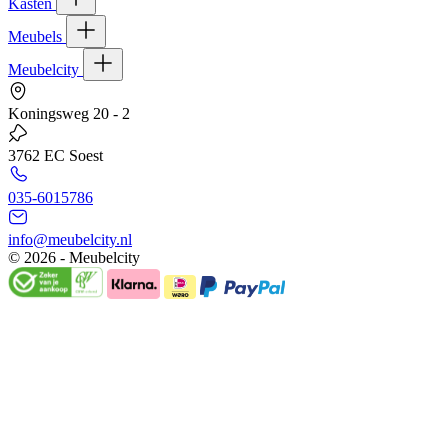
Kasten
Meubels
Meubelcity
Koningsweg 20 - 2
3762 EC Soest
035-6015786
info@meubelcity.nl
© 2026 - Meubelcity
Gratis shoptegoed ontvangen?
Schrijf u hier in voor onze nieuwsbrief en ontvang €20,- shoptegoed
op uw volgende bestelling vanaf €200,- (niet geldig op sale)
E-mailadres