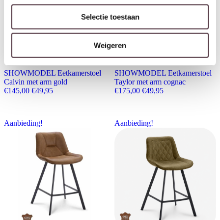
Selectie toestaan
Weigeren
SHOWMODEL Eetkamerstoel
SHOWMODEL Eetkamerstoel
Calvin met arm gold
Taylor met arm cognac
Oorspronkelijke prijs was: €145,00.
Huidige prijs is: €49,95.
Oorspronkelijke prijs wa
Huidige prijs is: €
€
145,00
€
49,95
€
175,00
€
49,95
Aanbieding!
Aanbieding!