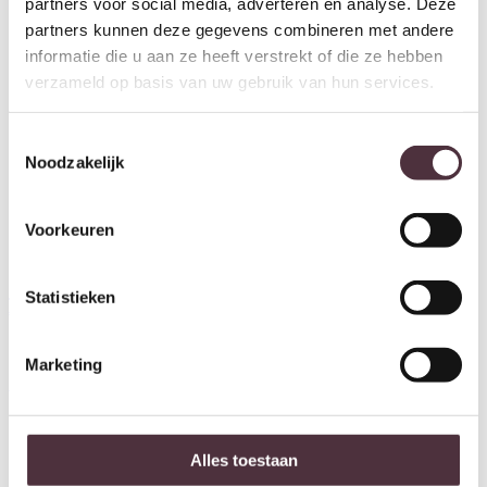
partners voor social media, adverteren en analyse. Deze
partners kunnen deze gegevens combineren met andere
informatie die u aan ze heeft verstrekt of die ze hebben
verzameld op basis van uw gebruik van hun services.
Toestemmingsselectie
Noodzakelijk
Voorkeuren
SHOWMODEL Eetkamerstoel
Blake groen
SHOWMODEL Eetkamerstoel
Oorspronkelijke prijs wa
Huidige prijs is: €
€
129,00
€
34,95
Jane met arm camel
Statistieken
Oorspronkelijke prijs was: €165,00.
Huidige prijs is: €49,95.
€
165,00
€
49,95
Marketing
Aanbieding!
Aanbieding!
Alles toestaan