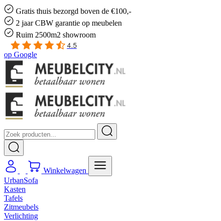
Gratis
thuis bezorgd boven de €100,-
2 jaar CBW
garantie
op meubelen
Ruim
2500m2 showroom
4.5
op
Google
Winkelwagen
UrbanSofa
Kasten
Tafels
Zitmeubels
Verlichting