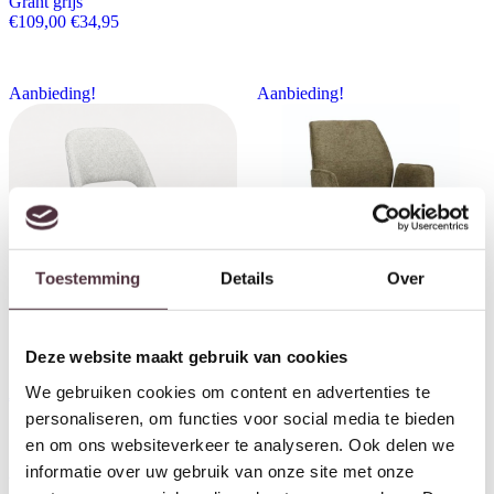
Grant grijs
Oorspronkelijke prijs was: €109,00.
Huidige prijs is: €34,95.
€
109,00
€
34,95
Aanbieding!
Aanbieding!
Toestemming
Details
Over
Deze website maakt gebruik van cookies
SHOWMODEL Eetkamerstoel
SHOWMODEL Eetkamerstoel
Seattle naturel
Harley met arm groen
We gebruiken cookies om content en advertenties te
Oorspronkelijke prijs was: €145,00.
Huidige prijs is: €34,95.
Oorspronkelijke prijs wa
Huidige prijs is: €
€
145,00
€
34,95
€
130,00
€
49,95
personaliseren, om functies voor social media te bieden
en om ons websiteverkeer te analyseren. Ook delen we
informatie over uw gebruik van onze site met onze
Aanbieding!
Aanbieding!