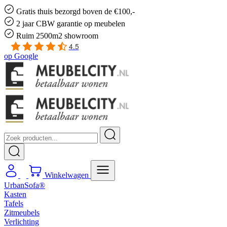
Gratis
thuis bezorgd boven de €100,-
2 jaar CBW
garantie
op meubelen
Ruim
2500m2 showroom
4.5
op
Google
Winkelwagen
UrbanSofa®
Kasten
Tafels
Zitmeubels
Verlichting