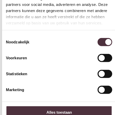
In winkelwagen
partners voor social media, adverteren en analyse. Deze
partners kunnen deze gegevens combineren met andere
Productinformatie
informatie die u aan ze heeft verstrekt of die ze hebben
verzameld op basis van uw gebruik van hun services.
Toestemmingsselectie
Noodzakelijk
Specificaties
Voorkeuren
Statistieken
Categorie
Fauteuils
Marketing
Merk
Meubelcity
Alles toestaan