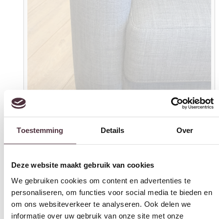
Toestemming
Details
Over
SHOWMODEL Meubelcity fauteuil Tess
Deze website maakt gebruik van cookies
De getoonde prijs is de OPHAALPRIJS.
We gebruiken cookies om content en advertenties te
Indien u kiest voor verzending zullen wij zo snel mogelijk contact
met u opnemen voor de bezorgkosten.
personaliseren, om functies voor social media te bieden en
om ons websiteverkeer te analyseren. Ook delen we
Oorspronkelijke prijs was: €499,00.
Huidige prijs is: €239,00.
€
499,00
€
239,00
informatie over uw gebruik van onze site met onze