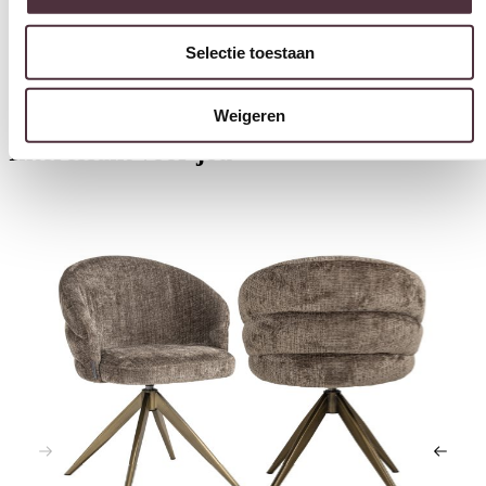
Gratis
thuis bezorgd boven de €100,-
2 jaar CBW
garantie
op meubelen
Selectie toestaan
Ruim
2500m2 showroom
Weigeren
Interessant voor jou