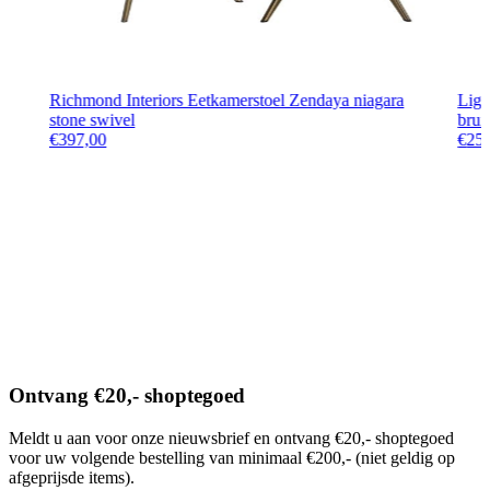
Richmond Interiors Eetkamerstoel Zendaya niagara
Ligh
stone swivel
brui
€
397,00
€
25
Ontvang €20,- shoptegoed
Meldt u aan voor onze nieuwsbrief en ontvang €20,- shoptegoed
voor uw volgende bestelling van minimaal €200,- (niet geldig op
afgeprijsde items).