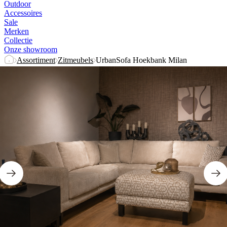
Outdoor
Accessoires
Sale
Merken
Collectie
Onze showroom
Assortiment
Zitmeubels
UrbanSofa Hoekbank Milan