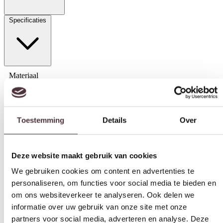
Specificaties
Materiaal
Toestemming
Details
Over
Leer, Stof
Model
Deze website maakt gebruik van cookies
Loungebank
We gebruiken cookies om content en advertenties te
Zithoogte (cm)
personaliseren, om functies voor social media te bieden en
49 cm
om ons websiteverkeer te analyseren. Ook delen we
Zitdiepte (cm)
informatie over uw gebruik van onze site met onze
48 cm, 58 cm
partners voor social media, adverteren en analyse. Deze
partners kunnen deze gegevens combineren met andere
Leuninghoogte arm (cm)
informatie die u aan ze heeft verstrekt of die ze hebben
63 cm
verzameld op basis van uw gebruik van hun services.