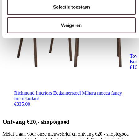
Weigeren
Towe
Bro
€
16
Richmond Interiors Eetkamerstoel Mihara mocca fancy
fire retardant
€
335,00
Ontvang €20,- shoptegoed
Meldt u aan voor onze nieuwsbrief en ontvang €20,- shoptegoed