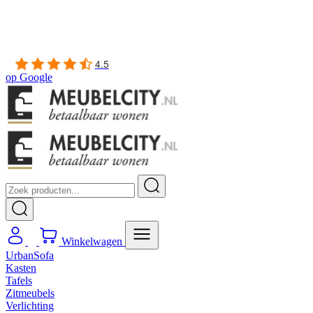
Gratis
thuis bezorgd boven de €100,-
2 jaar CBW
garantie
op meubelen
Ruim
2500m2 showroom
4.5
op
Google
Winkelwagen
UrbanSofa
Kasten
Tafels
Zitmeubels
Verlichting