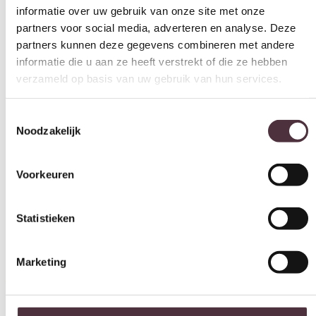
Zithoogte (cm)
informatie die u aan ze heeft verstrekt of die ze hebben
50 cm
verzameld op basis van uw gebruik van hun services.
Merk
SEVN
Toestemmingsselectie
Noodzakelijk
Gemonteerd geleverd
Nee (handgrepen en/of poten nog monteren)
Voorkeuren
Geadviseerd onderhoudsmiddel
All in house Just enjoy 5 jaar vlek en constructie garantie
Statistieken
Categorie
Eetkamerbanken
Marketing
Gratis
thuis bezorgd boven de €100,-
2 jaar CBW
garantie
op meubelen
Ruim
2500m2 showroom
Alles toestaan
Selectie toestaan