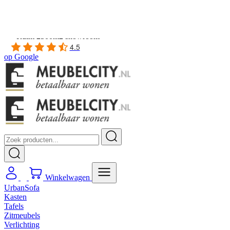
Gratis
thuis bezorgd boven de €100,-
2 jaar CBW
garantie
op meubelen
Ruim
2500m2 showroom
4.5
op
Google
Winkelwagen
UrbanSofa
Kasten
Tafels
Zitmeubels
Verlichting