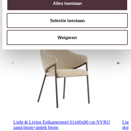
Interessant voor jou
Weigeren
Light & Living Eetkamerstoel 61x60x80 cm NYRO
Lig
zand-bruin+antiek brons
donk