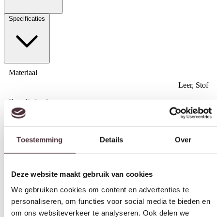
Specificaties
Materiaal
Leer, Stof
Breedte (cm)
Toestemming
Details
Over
170 cm, 200 cm, 225 cm, 250 cm
Diepte (cm)
Deze website maakt gebruik van cookies
78 cm
We gebruiken cookies om content en advertenties te
Hoogte (cm)
personaliseren, om functies voor social media te bieden en
111 cm
om ons websiteverkeer te analyseren. Ook delen we
informatie over uw gebruik van onze site met onze
Zitdiepte (cm)
partners voor social media, adverteren en analyse. Deze
49 cm
partners kunnen deze gegevens combineren met andere