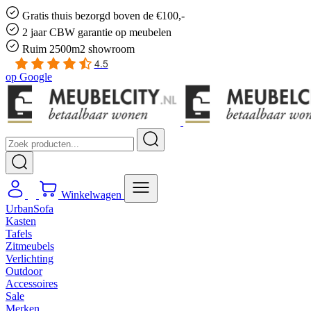
Gratis
thuis bezorgd boven de €100,-
2 jaar CBW
garantie
op meubelen
Ruim
2500m2 showroom
4.5
op
Google
Winkelwagen
UrbanSofa
Kasten
Tafels
Zitmeubels
Verlichting
Outdoor
Accessoires
Sale
Merken