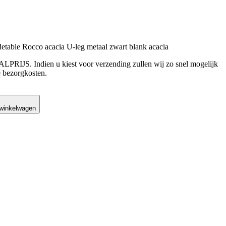
le Rocco acacia U-leg metaal zwart blank acacia
LPRIJS. Indien u kiest voor verzending zullen wij zo snel mogelijk
 bezorgkosten.
was: €679,00.
is: €199,00.
 winkelwagen