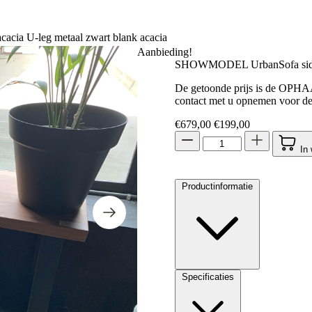
ia U-leg metaal zwart blank acacia
Aanbieding!
SHOWMODEL UrbanSofa sidetab
De getoonde prijs is de OPHAA
contact met u opnemen voor de
Oorspronkelijke prijs 
Huidige prijs 
€
679,00
€
199,00
In
Productinformatie
Specificaties