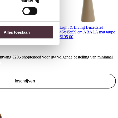
Marketing
ichmond Interiors Eettafel
Light & Living Bijzettafel
atson Dark brown/black 235
45x45x59 cm ABALA mat taupe
Alles toestaan
2.713,00
€
195,00
ontvang €20,- shoptegoed voor uw volgende bestelling van minimaal
.
Inschrijven