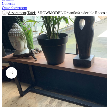
Collectie
Onze showroom
Assortiment
Tafels
SHOWMODEL UrbanSofa sidetable Rocco acac