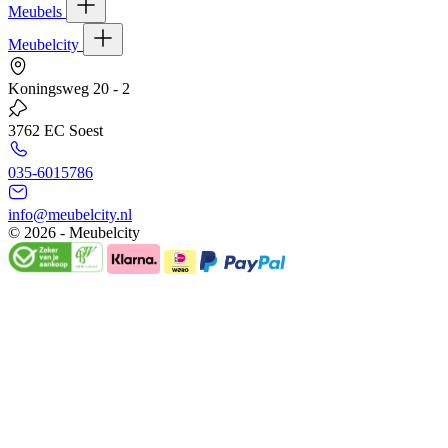
Meubels
Meubelcity
Koningsweg 20 - 2
3762 EC Soest
035-6015786
info@meubelcity.nl
© 2026 - Meubelcity
Gratis shoptegoed ontvangen?
Schrijf u hier in voor onze nieuwsbrief en ontvang €20,- shoptegoed o
E-mailadres