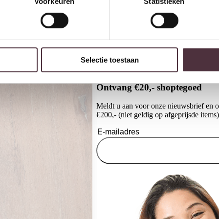
Voorkeuren
Statistieken
Richmond Interiors Console
R
Colson brown
W
Selectie toestaan
€
549,00
€
Ontvang €20,- shoptegoed
Meldt u aan voor onze nieuwsbrief en 
€200,- (niet geldig op afgeprijsde items)