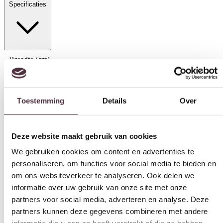
Specificaties
Breedte (cm)
180 cm
Diepte (cm)
Toestemming
Details
Over
40 cm
Hoogte (cm)
60 cm
Deze website maakt gebruik van cookies
Materiaal
We gebruiken cookies om content en advertenties te
personaliseren, om functies voor social media te bieden en
Mangohout
om ons websiteverkeer te analyseren. Ook delen we
Kleur
informatie over uw gebruik van onze site met onze
Bruin
partners voor social media, adverteren en analyse. Deze
Merk
partners kunnen deze gegevens combineren met andere
informatie die u aan ze heeft verstrekt of die ze hebben
Tower Living