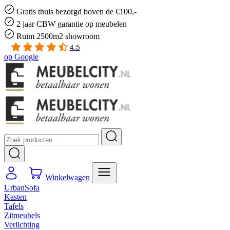
Gratis
thuis bezorgd boven de €100,-
2 jaar CBW
garantie
op meubelen
Ruim
2500m2 showroom
4.5
op
Google
Winkelwagen
UrbanSofa
Kasten
Tafels
Zitmeubels
Verlichting