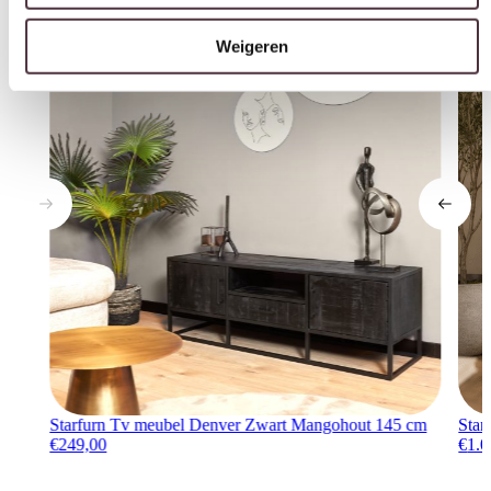
Weigeren
Starfurn Tv meubel Denver Zwart Mangohout 145 cm
Star
€
249,00
€
1.0