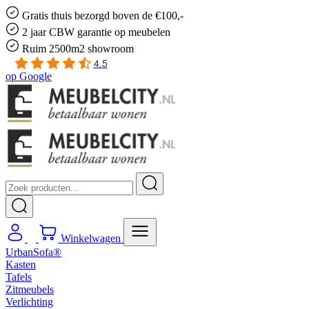
Gratis
thuis bezorgd boven de €100,-
2 jaar CBW
garantie
op meubelen
Ruim
2500m2 showroom
4.5
op
Google
Winkelwagen
UrbanSofa®
Kasten
Tafels
Zitmeubels
Verlichting