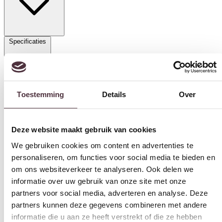
Specificaties
Toestemming
Details
Over
Categorie
Salontafels
Merk
Deze website maakt gebruik van cookies
Tower Living
We gebruiken cookies om content en advertenties te
personaliseren, om functies voor social media te bieden en
om ons websiteverkeer te analyseren. Ook delen we
Gratis
thuis bezorgd boven de €100,-
informatie over uw gebruik van onze site met onze
2 jaar CBW
garantie
op meubelen
partners voor social media, adverteren en analyse. Deze
Ruim
2500m2 showroom
partners kunnen deze gegevens combineren met andere
informatie die u aan ze heeft verstrekt of die ze hebben