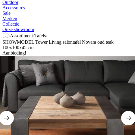
Outdoor
Accessoires
Sale
Merken
Collectie
Onze showroom
Assortiment
Tafels
SHOWMODEL Tower Living salontafel Novara oud teak
100x100x45 cm
Aanbieding!