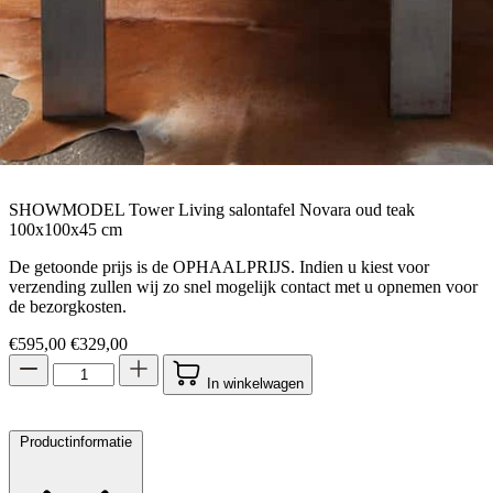
SHOWMODEL Tower Living salontafel Novara oud teak
100x100x45 cm
De getoonde prijs is de OPHAALPRIJS. Indien u kiest voor
verzending zullen wij zo snel mogelijk contact met u opnemen voor
de bezorgkosten.
Oorspronkelijke prijs was: €595,00.
Huidige prijs is: €329,00.
€
595,00
€
329,00
In winkelwagen
Productinformatie