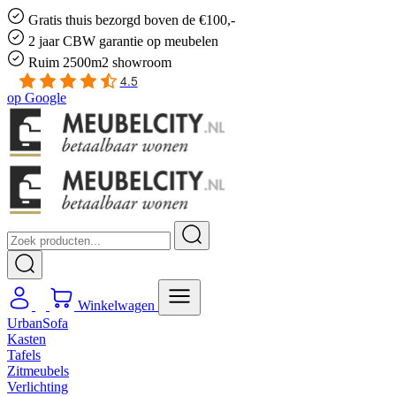
Gratis
thuis bezorgd boven de €100,-
2 jaar CBW
garantie
op meubelen
Ruim
2500m2 showroom
4.5
op
Google
Winkelwagen
UrbanSofa
Kasten
Tafels
Zitmeubels
Verlichting