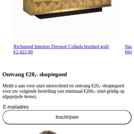
Richmond Interiors Dressoir Collada brushed gold
Star
€
2.422,00
€
64
Ontvang €20,- shoptegoed
Meldt u aan voor onze nieuwsbrief en ontvang €20,- shoptegoed
voor uw volgende bestelling van minimaal €200,- (niet geldig op
afgeprijsde items).
Inschrijven