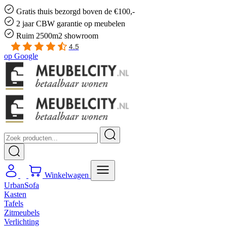
Gratis
thuis bezorgd boven de €100,-
2 jaar CBW
garantie
op meubelen
Ruim
2500m2 showroom
4.5
op
Google
Winkelwagen
UrbanSofa
Kasten
Tafels
Zitmeubels
Verlichting