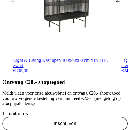
Light & Living Kast open 100x40x80 cm YINTHE
Lig
zwart
crè
€
338,00
€
24
Ontvang €20,- shoptegoed
Meldt u aan voor onze nieuwsbrief en ontvang €20,- shoptegoed
voor uw volgende bestelling van minimaal €200,- (niet geldig op
afgeprijsde items).
Inschrijven