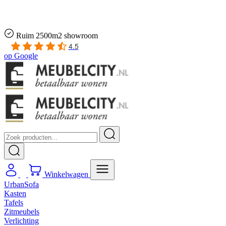
Gratis
thuis bezorgd boven de €100,-
2 jaar CBW
garantie
op meubelen
Ruim
2500m2 showroom
4.5
op
Google
Winkelwagen
UrbanSofa
Kasten
Tafels
Zitmeubels
Verlichting