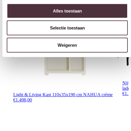
Selectie toestaan
Weigeren
Nijw
lade
€
1.1
Light & Living Kast 110x35x190 cm NAHUA crème
€
1.498,00