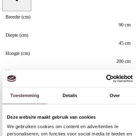
Breedte (cm)
90 cm
Diepte (cm)
45 cm
Hoogte (cm)
200 cm
Kleur
Toestemming
Details
Over
Zwart
Materiaal
Mangohout
Deze website maakt gebruik van cookies
Merk
We gebruiken cookies om content en advertenties te
Starfurn
personaliseren, om functies voor social media te bieden en
om ons websiteverkeer te analyseren. Ook delen we
Legplanken achter de deuren
informatie over uw gebruik van onze site met onze
Ja