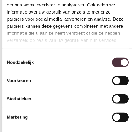
partners voor social media, adverteren en analyse. Deze
Gemonteerd geleverd
partners kunnen deze gegevens combineren met andere
Ja
informatie die u aan ze heeft verstrekt of die ze hebben
verzameld op basis van uw gebruik van hun services.
Geadviseerd onderhoudsmiddel
Matt Polish Care Kit
Toestemmingsselectie
Categorie
Noodzakelijk
Boekenkasten
Voorkeuren
Gratis
thuis bezorgd boven de €100,-
2 jaar CBW
garantie
op meubelen
Statistieken
Ruim
2500m2 showroom
Marketing
Interessant voor jou
Alles toestaan