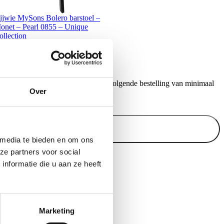
ijwie MySons Bolero barstoel –
onet – Pearl 0855 – Unique
ollection
149,00
ontvang €20,- shoptegoed voor uw volgende bestelling van minimaal
Over
.
Inschrijven
 media te bieden en om ons
ze partners voor social
nformatie die u aan ze heeft
Marketing