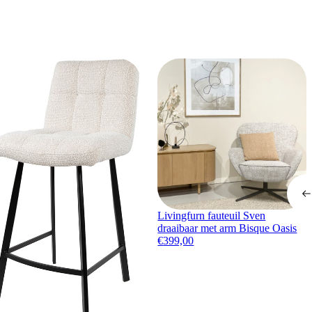
Livingfurn fauteuil Sven
draaibaar met arm Bisque Oasis
€
399,00