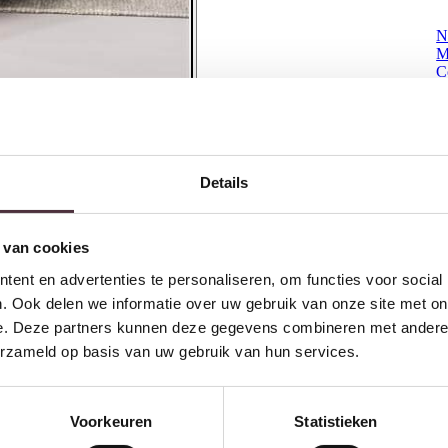
N
M
C
€
Ontvang €20,- shoptegoed
Meldt u aan voor onze nieuwsbrief en 
Details
€200,- (niet geldig op afgeprijsde items)
 van cookies
ent en advertenties te personaliseren, om functies voor social
. Ook delen we informatie over uw gebruik van onze site met on
e. Deze partners kunnen deze gegevens combineren met andere i
erzameld op basis van uw gebruik van hun services.
Voorkeuren
Statistieken