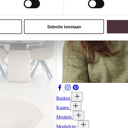
Selectie toestaan
Banken
Kasten
Meubels
Meubelcity