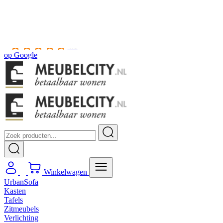
Gratis
thuis bezorgd boven de €100,-
2 jaar CBW
garantie
op meubelen
Ruim
2500m2 showroom
4.5
op
Google
Winkelwagen
UrbanSofa
Kasten
Tafels
Zitmeubels
Verlichting