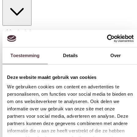
Toestemming
Details
Over
Afmeting(en)
160×230 cm
,
160×230 cm, 200×290 cm, Afwijkende maat
mogelijk op aanvraag
,
200×290 cm
Deze website maakt gebruik van cookies
Kleur
We gebruiken cookies om content en advertenties te
Loranda 11, Loranda 11, Loranda 13, Loranda 21, Loranda 23,
personaliseren, om functies voor social media te bieden en
Loranda 13, Loranda 21, Loranda 23
om ons websiteverkeer te analyseren. Ook delen we
Vorm
informatie over uw gebruik van onze site met onze
partners voor social media, adverteren en analyse. Deze
Rechthoekig, Rond
partners kunnen deze gegevens combineren met andere
Soort
informatie die u aan ze heeft verstrekt of die ze hebben
Hoogpolig
verzameld op basis van uw gebruik van hun services.
Materiaal
100% polypropyleen
Toestemmingsselectie
Noodzakelijk
Geschikt voor