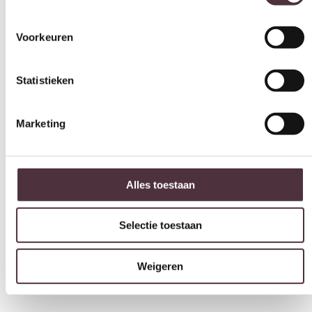
Statistieken
Marketing
Alles toestaan
Selectie toestaan
Weigeren
Richmond Interiors Opbergdoos Abba pink small
Ligh
€
23,00
brui
€
89