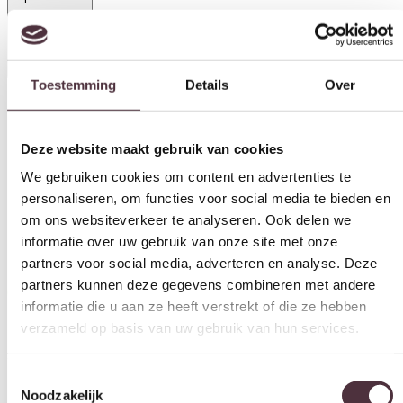
Toestemming
Details
Over
Deze website maakt gebruik van cookies
Categorie
We gebruiken cookies om content en advertenties te
Vloerlampen
personaliseren, om functies voor social media te bieden en
om ons websiteverkeer te analyseren. Ook delen we
Merk
informatie over uw gebruik van onze site met onze
Zijlstra
partners voor social media, adverteren en analyse. Deze
partners kunnen deze gegevens combineren met andere
Gratis
thuis bezorgd boven de €100,-
informatie die u aan ze heeft verstrekt of die ze hebben
2 jaar CBW
garantie
op meubelen
verzameld op basis van uw gebruik van hun services.
Ruim
2500m2 showroom
Toestemmingsselectie
Noodzakelijk
Interessant voor jou
Voorkeuren