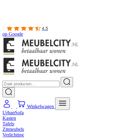
Gratis
thuis bezorgd boven de €100,-
2 jaar CBW
garantie
op meubelen
Ruim
2500m2 showroom
4.5
op
Google
Winkelwagen
UrbanSofa
Kasten
Tafels
Zitmeubels
Verlichting