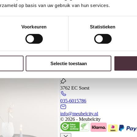
erzameld op basis van uw gebruik van hun services.
Voorkeuren
Statistieken
Banken
Kasten
Meubels
Meubelcity
Selectie toestaan
Koningsweg 20 - 2
3762 EC Soest
035-6015786
info@meubelcity.nl
© 2026 - Meubelcity