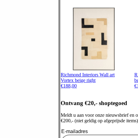
Richmond Interiors Wall art
R
Vortex beige right
b
€
188,00
€
Ontvang €20,- shoptegoed
Meldt u aan voor onze nieuwsbrief en 
€200,- (niet geldig op afgeprijsde items)