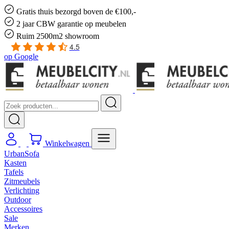
Gratis
thuis bezorgd boven de €100,-
2 jaar CBW
garantie
op meubelen
Ruim
2500m2 showroom
4.5
op
Google
Winkelwagen
UrbanSofa
Kasten
Tafels
Zitmeubels
Verlichting
Outdoor
Accessoires
Sale
Merken