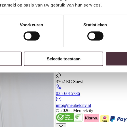
erzameld op basis van uw gebruik van hun services.
Voorkeuren
Statistieken
Banken
Kasten
Meubels
Meubelcity
Selectie toestaan
Koningsweg 20 - 2
3762 EC Soest
035-6015786
info@meubelcity.nl
© 2026 - Meubelcity