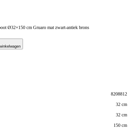
epoot Ø32×150 cm Gruaro mat zwart-antiek brons
 winkelwagen
8208812
32 cm
32 cm
150 cm