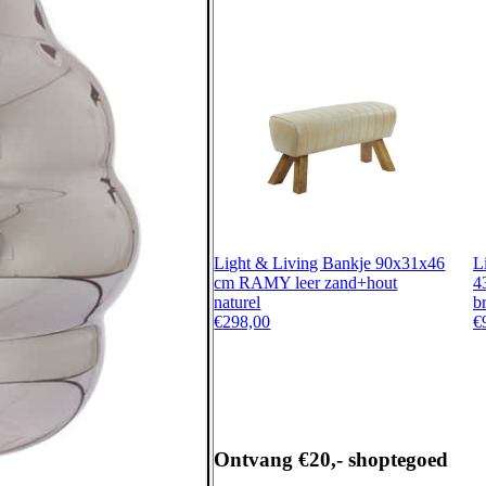
Light & Living Bankje 90x31x46
L
cm RAMY leer zand+hout
4
naturel
b
€
298,00
€
Ontvang €20,- shoptegoed