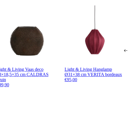
ight & Living Vaas deco
Light & Living Hanglamp
3×18,5×35 cm CALDRAS
Ø31×38 cm VERITA bordeaux
ruin
€
95,00
99,90