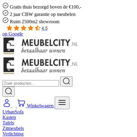
Gratis
thuis bezorgd boven de €100,-
2 jaar CBW
garantie
op meubelen
Ruim
2500m2 showroom
4.5
op
Google
Winkelwagen
UrbanSofa
Kasten
Tafels
Zitmeubels
Verlichting