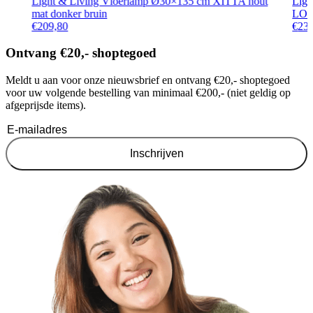
Light & Living Vloerlamp Ø30×135 cm XITTA hout
Ligh
mat donker bruin
LOBS
€
209,80
€
23
Ontvang €20,- shoptegoed
Meldt u aan voor onze nieuwsbrief en ontvang €20,- shoptegoed
voor uw volgende bestelling van minimaal €200,- (niet geldig op
afgeprijsde items).
Inschrijven