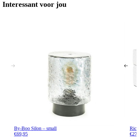
Interessant voor jou
By-Boo Silon – small
Rich
€
69,95
€
27