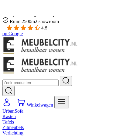
Gratis
thuis bezorgd boven de €100,-
2 jaar CBW
garantie
op meubelen
Ruim
2500m2 showroom
4.5
op
Google
Winkelwagen
UrbanSofa
Kasten
Tafels
Zitmeubels
Verlichting