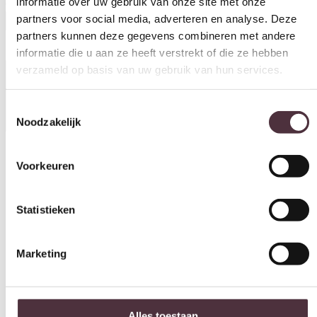
€
219,95
informatie die u aan ze heeft verstrekt of die ze hebben
In winkelwagen
verzameld op basis van uw gebruik van hun services.
Specificaties
Toestemmingsselectie
Noodzakelijk
Voorkeuren
Artikelnummer
5832812
Statistieken
Breedte (cm)
55 cm
Marketing
Diepte (cm)
55 cm
Hoogte (cm)
Alles toestaan
45 cm
Kleur