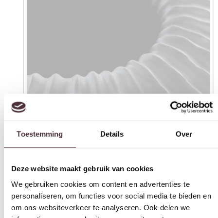
Toestemming
Details
Over
Deze website maakt gebruik van cookies
We gebruiken cookies om content en advertenties te
personaliseren, om functies voor social media te bieden en
om ons websiteverkeer te analyseren. Ook delen we
informatie over uw gebruik van onze site met onze
partners voor social media, adverteren en analyse. Deze
Light & Living vaas Ø55×45 cm Cacti mat zwart
partners kunnen deze gegevens combineren met andere