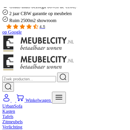
Gratis
thuis bezorgd boven de €100,-
2 jaar CBW
garantie
op meubelen
Ruim
2500m2 showroom
4.5
op
Google
Winkelwagen
UrbanSofa
Kasten
Tafels
Zitmeubels
Verlichting