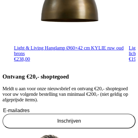
Light & Living Hanglamp Ø60×42 cm KYLIE ruw oud
Lig
brons
lich
€
238,00
€
19
Ontvang €20,- shoptegoed
Meldt u aan voor onze nieuwsbrief en ontvang €20,- shoptegoed
voor uw volgende bestelling van minimaal €200,- (niet geldig op
afgeprijsde items).
Inschrijven